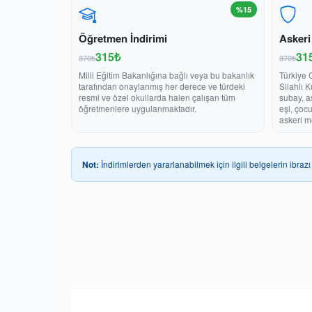
%15
Öğretmen İndirimi
Askeri
315₺
31
370₺
370₺
Milli Eğitim Bakanlığına bağlı veya bu bakanlık
Türkiye 
tarafından onaylanmış her derece ve türdeki
Silahlı 
resmi ve özel okullarda halen çalışan tüm
subay, a
öğretmenlere uygulanmaktadır.
eşi, çoc
askeri m
Not:
İndirimlerden yararlanabilmek için ilgili belgelerin ibrazı 