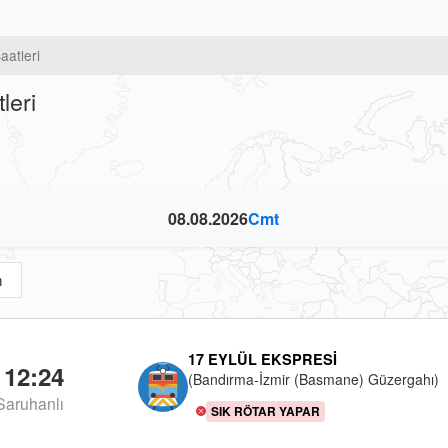
aatleri
leri
08.08.2026
Cmt
m
17 EYLÜL EKSPRESI
12:24
(Bandırma-İzmir (Basmane) Güzergahı)
Saruhanlı
SIK RÖTAR YAPAR