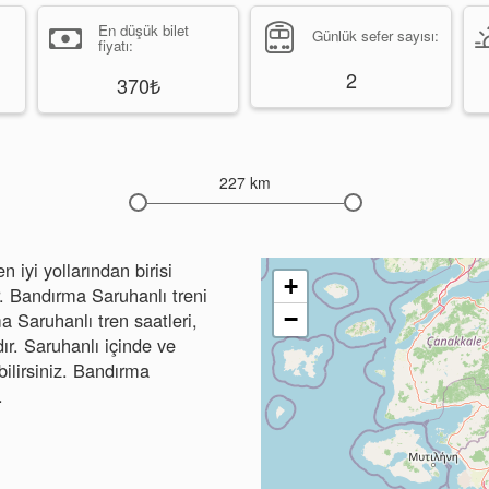
En düşük bilet
Günlük sefer sayısı:
fiyatı:
2
370₺
227 km
iyi yollarından birisi
+
r. Bandırma Saruhanlı treni
−
ma Saruhanlı tren saatleri,
dır. Saruhanlı içinde ve
bilirsiniz. Bandırma
.