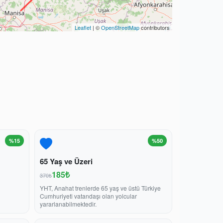
Leaflet
| ©
OpenStreetMap
contributors
%15
%50
65 Yaş ve Üzeri
185₺
370₺
YHT, Anahat trenlerde 65 yaş ve üstü Türkiye
Cumhuriyeti vatandaşı olan yolcular
yararlanabilmektedir.