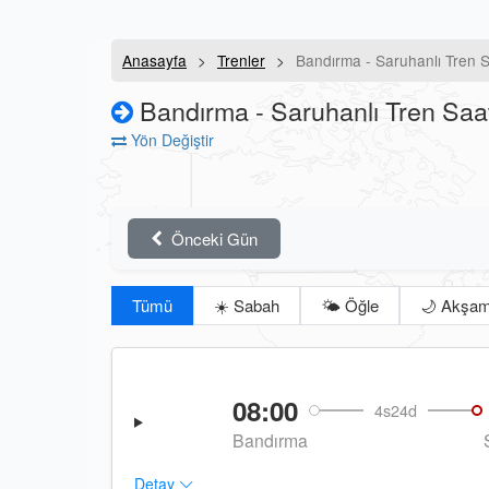
Anasayfa
Trenler
Bandırma - Saruhanlı Tren S
Bandırma - Saruhanlı Tren Saat
Yön Değiştir
Önceki Gün
Tümü
☀️ Sabah
🌤️ Öğle
🌙 Akşa
08:00
4s24d
Bandırma
Detay