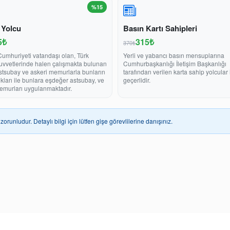
%15
 Yolcu
Basın Kartı Sahipleri
5₺
315₺
370₺
Cumhuriyeti vatandaşı olan, Türk
Yerli ve yabancı basın mensuplarına
Kuvvetlerinde halen çalışmakta bulunan
Cumhurbaşkanlığı İletişim Başkanlığı
stsubay ve askeri memurlarla bunların
tarafından verilen karta sahip yolcular 
ukları ile bunlara eşdeğer astsubay, ve
geçerlidir.
emurları uygulanmaktadır.
zorunludur. Detaylı bilgi için lütfen gişe görevlilerine danışınız.