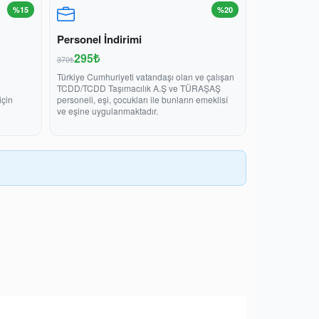
%15
%20
Personel İndirimi
295₺
370₺
Türkiye Cumhuriyeti vatandaşı olan ve çalışan
TCDD/TCDD Taşımacılık A.Ş ve TÜRAŞAŞ
için
personeli, eşi, çocukları ile bunların emeklisî
ve eşine uygulanmaktadır.