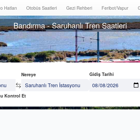
o Hatları
Otobüs Saatleri
Gezi Rehberi
Feribot/Vapur
G
Bandırma - Saruhanlı Tren Saatleri
Gidiş Tarihi
Nereye
u Kontrol Et