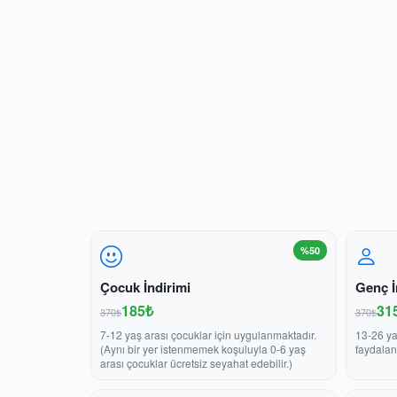
%50
Çocuk İndirimi
Genç İ
185₺
31
370₺
370₺
7-12 yaş arası çocuklar için uygulanmaktadır.
13-26 ya
(Aynı bir yer istenmemek koşuluyla 0-6 yaş
faydalan
arası çocuklar ücretsiz seyahat edebilir.)