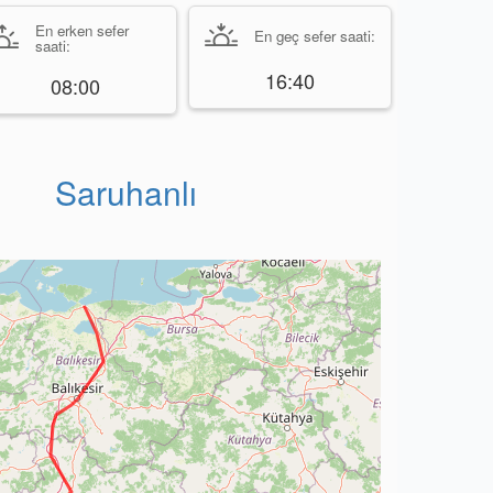
En erken sefer
En geç sefer saati:
saati:
16:40
08:00
Saruhanlı