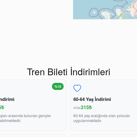
Tren Bileti İndirimleri
%15
ndirimi
60-64 Yaş İndirimi
5₺
315₺
370₺
şları arasında bulunan gençler
60-64 yaş aralığında olan yolcular
abilmektedir.
uygulanmaktadır.