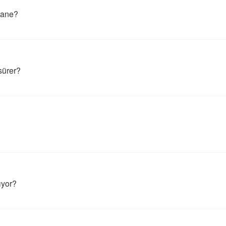
 tane?
sürer?
ıyor?