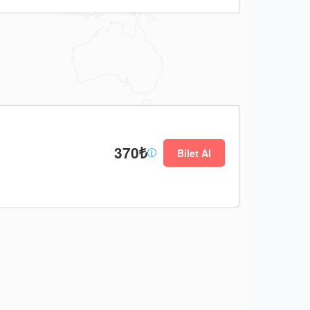
370₺
Bilet Al