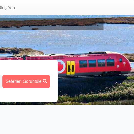
iriş Yap
Seferleri Görüntüle