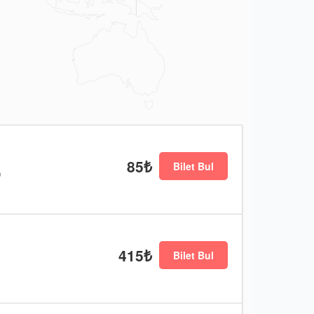
85₺
Bilet Bul
)
415₺
Bilet Bul