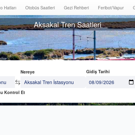
o Hatları
Otobüs Saatleri
Gezi Rehberi
Feribot/Vapur
G
Aksakal Tren Saatleri
Gidiş Tarihi
Nereye
u Kontrol Et