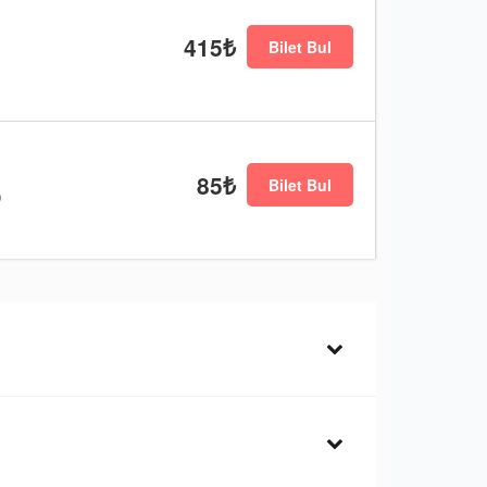
415₺
Bilet Bul
85₺
Bilet Bul
)