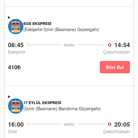
EGE EKSPRESI
(Eskişehir-İzmir (Basmane) Güzergahı)
08:45
14:54
6s09d
Eskişehir
Çukurhüseyin
410₺
Bilet Bul
17 EYLÜL EKSPRESI
(İzmir (Basmane)-Bandırma Güzergahı)
16:00
20:05
4s05d
İzmir
Çukurhüseyin