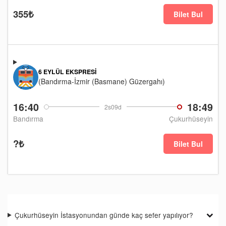
355₺
Bilet Bul
6 EYLÜL EKSPRESI
(Bandırma-İzmir (Basmane) Güzergahı)
16:40
18:49
2s09d
Bandırma
Çukurhüseyin
?₺
Bilet Bul
Çukurhüseyin İstasyonundan günde kaç sefer yapılıyor?