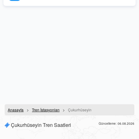
Anasayfa
Tren İstasyonları
Çukurhüseyin
Çukurhüseyin Tren Saatleri
Güncelleme: 06.08.2026