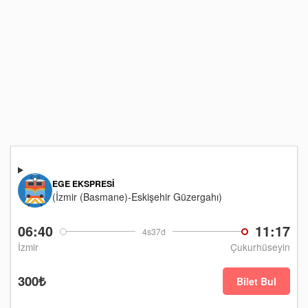
EGE EKSPRESI
(İzmir (Basmane)-Eskişehir Güzergahı)
06:40
11:17
4s37d
İzmir
Çukurhüseyin
300₺
Bilet Bul