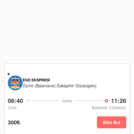
EGE EKSPRESI
(İzmir (Basmane)-Eskişehir Güzergahı)
06:40
11:26
4s46d
İzmir
Balıkesir (Gökköy)
300₺
Bilet Bul