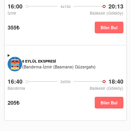
16:00
20:13
4s13d
İzmir
Balıkesir (Gökköy)
355₺
Bilet Bul
6 EYLÜL EKSPRESI
(Bandırma-İzmir (Basmane) Güzergahı)
16:40
18:40
2s00d
Bandırma
Balıkesir (Gökköy)
205₺
Bilet Bul