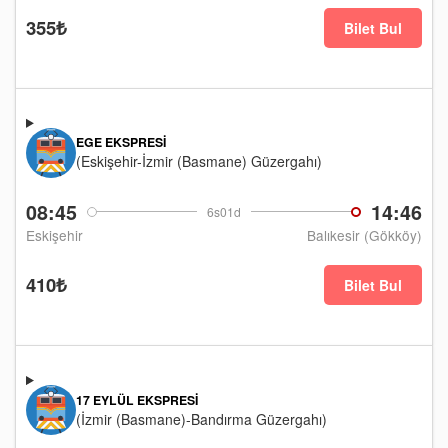
355₺
Bilet Bul
EGE EKSPRESI
(Eskişehir-İzmir (Basmane) Güzergahı)
08:45
14:46
6s01d
Eskişehir
Balıkesir (Gökköy)
410₺
Bilet Bul
17 EYLÜL EKSPRESI
(İzmir (Basmane)-Bandırma Güzergahı)