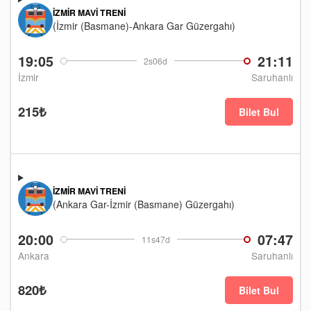
İZMIR MAVI TRENI
(İzmir (Basmane)-Ankara Gar Güzergahı)
19:05
21:11
2s06d
İzmir
Saruhanlı
215₺
Bilet Bul
İZMIR MAVI TRENI
(Ankara Gar-İzmir (Basmane) Güzergahı)
20:00
07:47
11s47d
Ankara
Saruhanlı
820₺
Bilet Bul