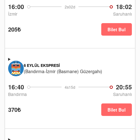
16:00
18:02
2s02d
İzmir
Saruhanlı
205₺
Bilet Bul
6 EYLÜL EKSPRESI
(Bandırma-İzmir (Basmane) Güzergahı)
16:40
20:55
4s15d
Bandırma
Saruhanlı
370₺
Bilet Bul