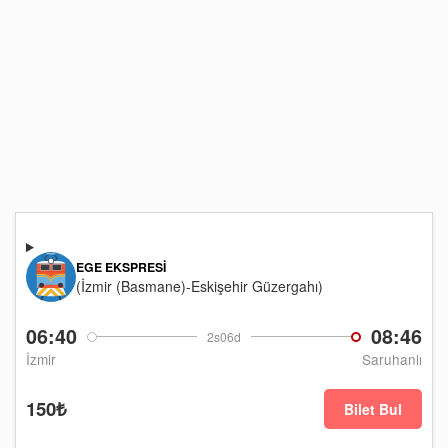
EGE EKSPRESI
(İzmir (Basmane)-Eskişehir Güzergahı)
06:40
08:46
2s06d
İzmir
Saruhanlı
150₺
Bilet Bul