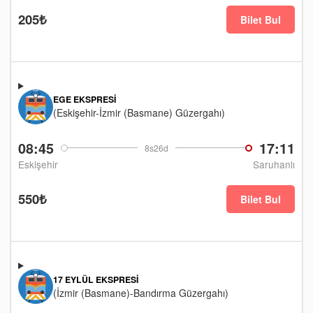
205₺
Bilet Bul
EGE EKSPRESI
(Eskişehir-İzmir (Basmane) Güzergahı)
08:45
17:11
8s26d
Eskişehir
Saruhanlı
550₺
Bilet Bul
17 EYLÜL EKSPRESI
(İzmir (Basmane)-Bandırma Güzergahı)