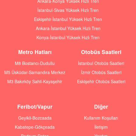
Ankara-Konya Yüksek Hızlı Tren
İstanbul-Sivas Yüksek Hızlı Tren
Eskişehir-İstanbul Yüksek Hızlı Tren
Ankara-İstanbul Yüksek Hızlı Tren
Konya-İstanbul Yüksek Hızlı Tren
Metro Hatları
Otobüs Saatleri
M8 Bostancı-Dudullu
İstanbul Otobüs Saatleri
M5 Üsküdar-Samandıra Merkez
İzmir Otobüs Saatleri
M3 Bakırköy Sahil-Kayaşehir
Eskişehir Otobüs Saatleri
Feribot/Vapur
Diğer
Geyikli-Bozcaada
Kullanım Koşulları
Kabatepe-Gökçeada
İletişim
Bodrum-Datça
Yardım