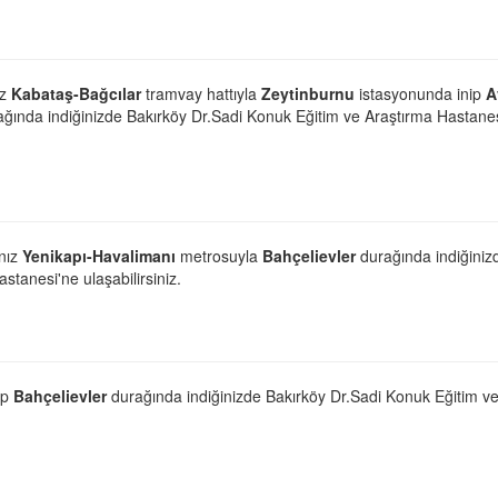
ız
Kabataş-Bağcılar
tramvay hattıyla
Zeytinburnu
istasyonunda inip
A
ağında indiğinizde Bakırköy Dr.Sadi Konuk Eğitim ve Araştırma Hastane
anız
Yenikapı-Havalimanı
metrosuyla
Bahçelievler
durağında indiğiniz
tanesi'ne ulaşabilirsiniz.
ip
Bahçelievler
durağında indiğinizde Bakırköy Dr.Sadi Konuk Eğitim v