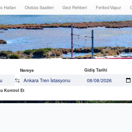
o Hatları
Otobüs Saatleri
Gezi Rehberi
Feribot/Vapur
G
Gidiş Tarihi
Nereye
u Kontrol Et