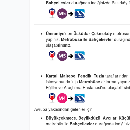
Bahçelievler
durağında indiğinizde Bakırköy D
Ümraniye
'den
Üsküdar-Çekmeköy
metrosun
yapınız.
Metrobüse
ile
Bahçelievler
durağınd
ulaşabilirsiniz.
Kartal
,
Maltepe
,
Pendik
,
Tuzla
taraflarından
istasyonunda inip
Metrobüse
aktarma yapını
Eğitim ve Araştırma Hastanesi'ne ulaşabilirsini
Avrupa yakasından gelenler için
Büyükçekmece
,
Beylikdüzü
,
Avcılar
,
Küçü
metrobüs ile
Bahçelievler
durağında indiğiniz