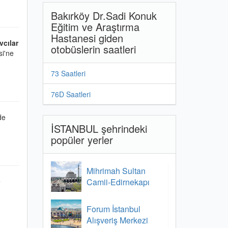
Bakırköy Dr.Sadi Konuk
Eğitim ve Araştırma
Hastanesi giden
vcılar
otobüslerin saatleri
si'ne
73 Saatleri
76D Saatleri
de
İSTANBUL şehrindeki
popüler yerler
Mihrimah Sultan
e
Camii-Edirnekapı
Forum İstanbul
Alışveriş Merkezi