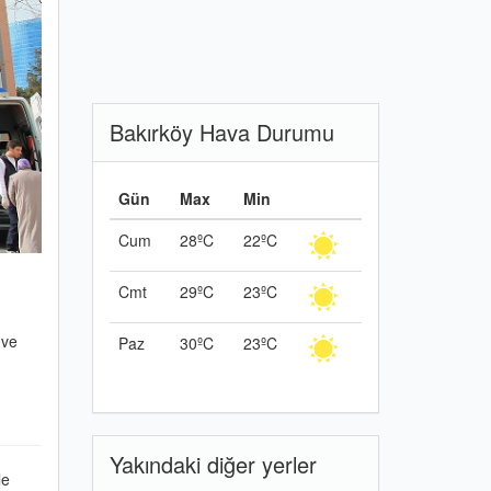
Bakırköy Hava Durumu
Gün
Max
Min
Cum
28ºC
22ºC
Cmt
29ºC
23ºC
 ve
Paz
30ºC
23ºC
Yakındaki diğer yerler
le