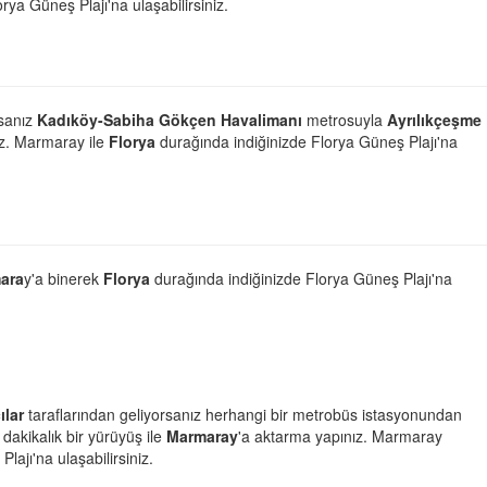
rya Güneş Plajı'na ulaşabilirsiniz.
rsanız
Kadıköy-Sabiha Gökçen Havalimanı
metrosuyla
Ayrılıkçeşme
ız. Marmaray ile
Florya
durağında indiğinizde Florya Güneş Plajı'na
ara
y'a binerek
Florya
durağında indiğinizde Florya Güneş Plajı'na
ılar
taraflarından geliyorsanız herhangi bir metrobüs istasyonundan
 dakikalık bir yürüyüş ile
Marmaray
'a aktarma yapınız. Marmaray
ajı'na ulaşabilirsiniz.