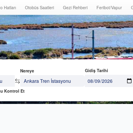
o Hatları
Otobüs Saatleri
Gezi Rehberi
Feribot/Vapur
G
Gidiş Tarihi
Nereye
u Kontrol Et