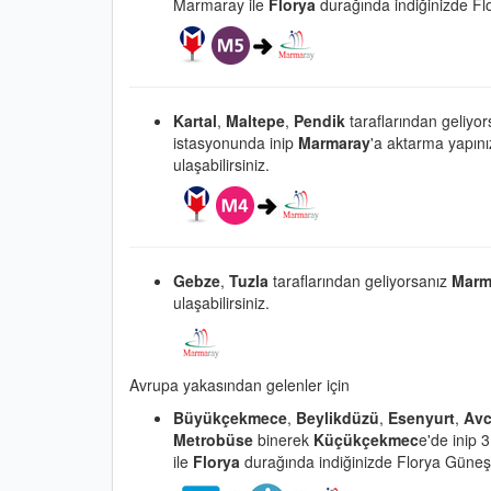
Marmaray ile
Florya
durağında indiğinizde Flo
Kartal
,
Maltepe
,
Pendik
taraflarından geliyo
istasyonunda inip
Marmaray
'a aktarma yapın
ulaşabilirsiniz.
Gebze
,
Tuzla
taraflarından geliyorsanız
Marm
ulaşabilirsiniz.
Avrupa yakasından gelenler için
Büyükçekmece
,
Beylikdüzü
,
Esenyurt
,
Avc
Metrobüse
binerek
Küçükçekmec
e'de inip 3
ile
Florya
durağında indiğinizde Florya Güneş Pl