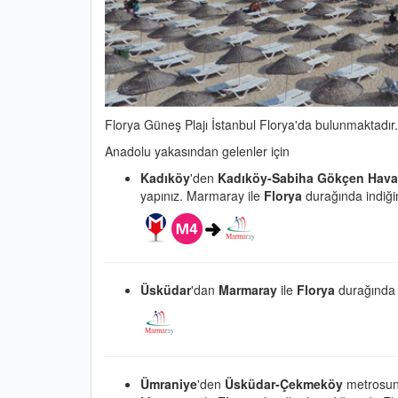
Florya Güneş Plajı İstanbul Florya'da bulunmaktadır.
Anadolu yakasından gelenler için
Kadıköy
'den
Kadıköy-Sabiha Gökçen Hava
yapınız. Marmaray ile
Florya
durağında indiğin
Üsküdar
'dan
Marmaray
ile
Florya
durağında i
Ümraniye
'den
Üsküdar-Çekmeköy
metrosun