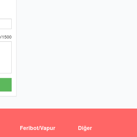
0
/
1500
Feribot/Vapur
Diğer