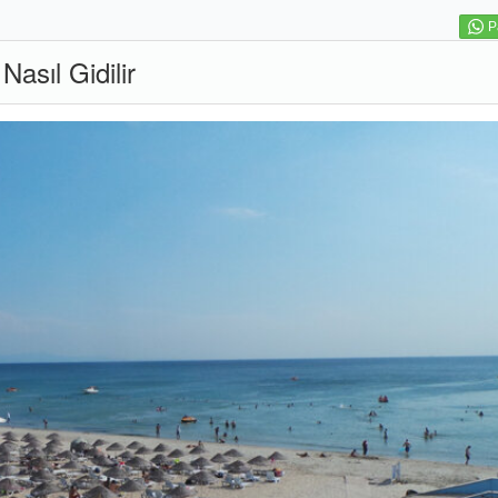
P
asıl Gidilir