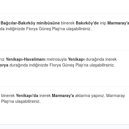
Bağcılar-Bakırköy minibüsüne
binerek
Bakırköy'de
inip
Marmaray'
a indiğinizde Florya Güneş Plajı'na ulaşabilirsiniz.
anız
Yenikapı-Havalimanı
metrosuyla
Yenikapı
durağında inerek
lorya
durağında indiğinizde Florya Güneş Plajı'na ulaşabilirsiniz.
 binerek
Yenikapı'da
inerek
Marmaray'a
aktarma yapınız. Marmaray
ajı'na ulaşabilirsiniz.