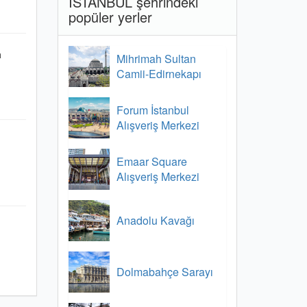
İSTANBUL şehrindeki
popüler yerler
a
Mihrimah Sultan
Camii-Edirnekapı
Forum İstanbul
Alışveriş Merkezi
Emaar Square
Alışveriş Merkezi
Anadolu Kavağı
Dolmabahçe Sarayı