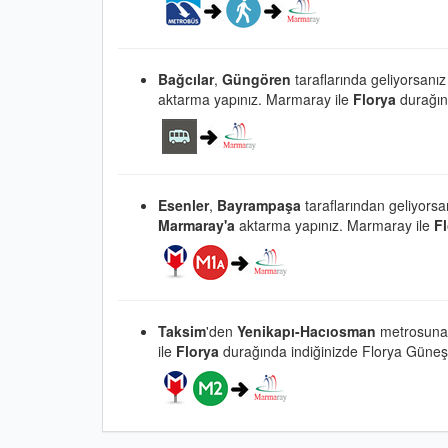
Bağcılar
,
Güngören
taraflarında geliyorsanız
aktarma yapınız.
Marmaray ile
Florya
durağınd
Esenler
,
Bayrampaşa
taraflarından geliyors
Marmaray'a
aktarma yapınız.
Marmaray
ile
F
Taksim
'den
Yenikapı-Hacıosman
metrosuna
ile
Florya
durağında indiğinizde Florya Güneş Pl