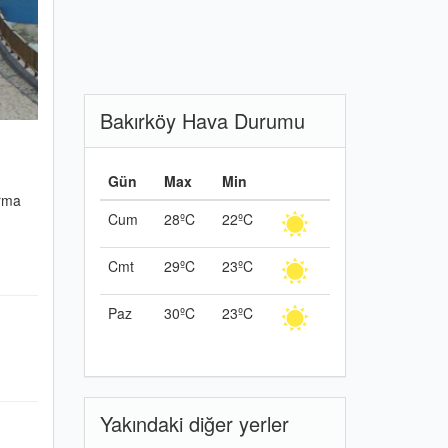
Bakırköy Hava Durumu
Gün
Max
Min
arma
Cum
28ºC
22ºC
Cmt
29ºC
23ºC
Paz
30ºC
23ºC
Yakındaki diğer yerler