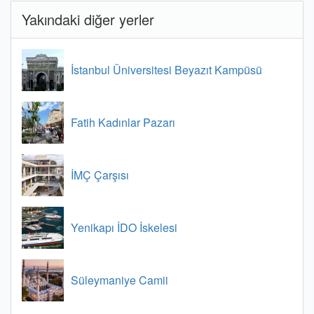
Yakındaki diğer yerler
İstanbul Üniversitesi Beyazıt Kampüsü
Fatih Kadınlar Pazarı
İMÇ Çarşısı
Yenikapı İDO İskelesi
Süleymaniye Camii