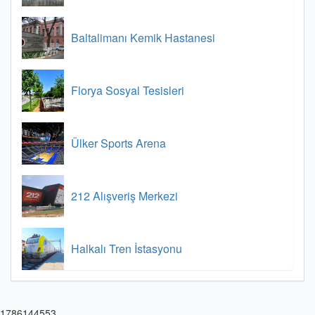
Baltalimanı Kemik Hastanesi
Florya Sosyal Tesisleri
Ülker Sports Arena
212 Alışveriş Merkezi
Halkalı Tren İstasyonu
1786144553