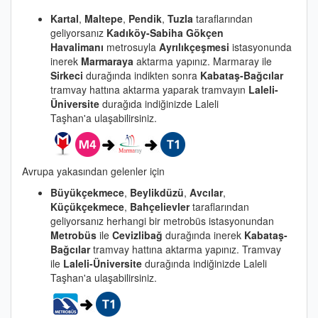
Kartal
,
Maltepe
,
Pendik
,
Tuzla
taraflarından
geliyorsanız
Kadıköy-Sabiha Gökçen
Havalimanı
metrosuyla
Ayrılıkçeşmesi
istasyonunda
inerek
Marmaraya
aktarma yapınız. Marmaray ile
Sirkeci
durağında indikten sonra
Kabataş-Bağcılar
tramvay hattına aktarma yaparak tramvayın
Laleli-
Üniversite
durağıda indiğinizde Laleli
Taşhan'a ulaşabilirsiniz.
Avrupa yakasından gelenler için
Büyükçekmece
,
Beylikdüzü
,
Avcılar
,
Küçükçekmece
,
Bahçelievler
taraflarından
geliyorsanız herhangi bir metrobüs istasyonundan
Metrobüs
ile
Cevizlibağ
durağında inerek
Kabataş-
Bağcılar
tramvay hattına aktarma yapınız. Tramvay
ile
Laleli-Üniversite
durağında indiğinizde Laleli
Taşhan'a ulaşabilirsiniz.