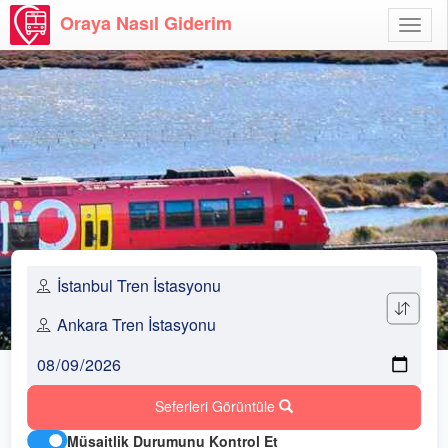
Oraya Nasıl Giderim
Menü
Aç
Seferleri Görüntüle
Müsaitlik Durumunu Kontrol Et