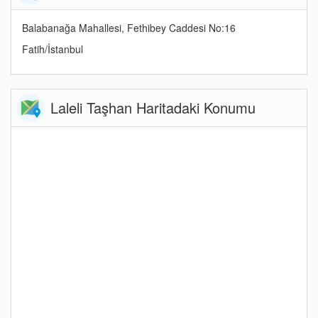
Balabanağa Mahallesi, Fethibey Caddesi No:16
Fatih/İstanbul
Laleli Taşhan Haritadaki Konumu