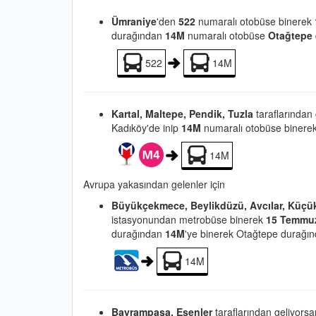
Ümraniye
'den
522
numaralı otobüse binerek
durağından
14M
numaralı otobüse
Otağtepe
522
14M
Kartal, Maltepe, Pendik, Tuzla
taraflarından
Kadıköy'de inip
14M
numaralı otobüse binere
14M
Avrupa yakasından gelenler için
Büyükçekmece, Beylikdüzü, Avcılar, Küçü
istasyonundan metrobüse binerek
15 Temmuz
durağından
14M
'ye binerek Otağtepe durağınd
14M
Bayrampaşa, Esenler
taraflarından geliyors