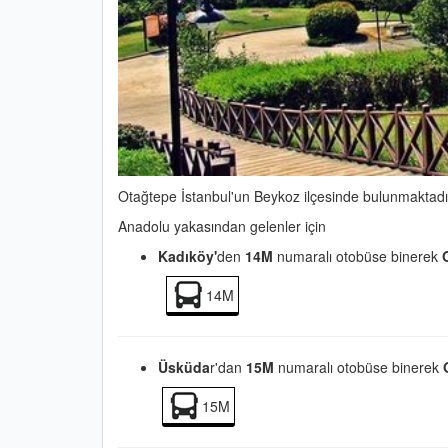
Otağtepe İstanbul'un Beykoz ilçesinde bulunmaktadı
Anadolu yakasından gelenler için
Kadıköy'
den
14M
numaralı otobüse binerek
14M
Üsküda
r'dan
15M
numaralı otobüse binerek
15M