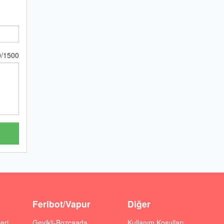
0
/
1500
Feribot/Vapur
Diğer
eri
Geyikli-Bozcaada
Kullanım Koşulları