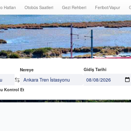
o Hatları
Otobüs Saatleri
Gezi Rehberi
Feribot/Vapur
G
Gidiş Tarihi
Nereye
u Kontrol Et