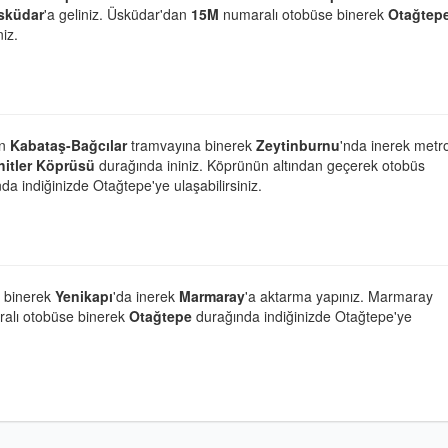
sküdar
'a geliniz. Üsküdar'dan
15M
numaralı otobüse binerek
Otağtep
iz.
in
Kabataş-Bağcılar
tramvayına binerek
Zeytinburnu
'nda inerek met
itler Köprüsü
durağında ininiz. Köprünün altından geçerek otobüs
a indiğinizde Otağtepe'ye ulaşabilirsiniz.
 binerek
Yenikapı
'da inerek
Marmaray
'a aktarma yapınız. Marmaray
alı otobüse binerek
Otağtepe
durağında indiğinizde Otağtepe'ye