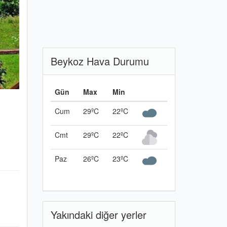
Beykoz Hava Durumu
Gün
Max
Min
Cum
29ºC
22ºC
Cmt
29ºC
22ºC
Paz
26ºC
23ºC
Yakındaki diğer yerler