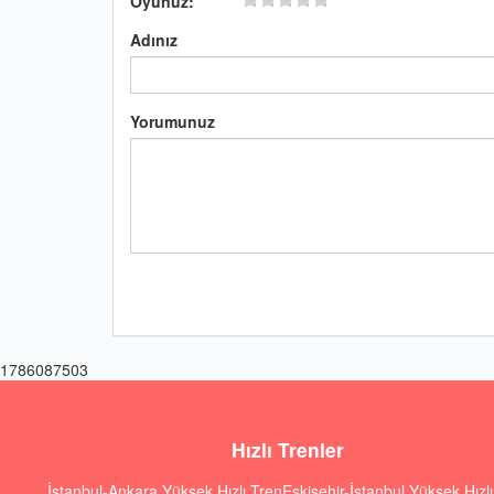
Oyunuz:
Adınız
Yorumunuz
1786087503
Hızlı Trenler
İstanbul-Ankara Yüksek Hızlı Tren
Eskişehir-İstanbul Yüksek Hızl