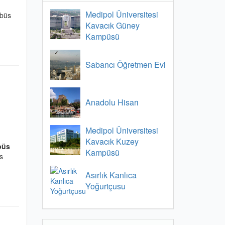
Medipol Üniversitesi
obüs
Kavacık Güney
Kampüsü
Sabancı Öğretmen Evi
Anadolu Hisarı
Medipol Üniversitesi
Kavacık Kuzey
büs
Kampüsü
s
Asırlık Kanlıca
Yoğurtçusu