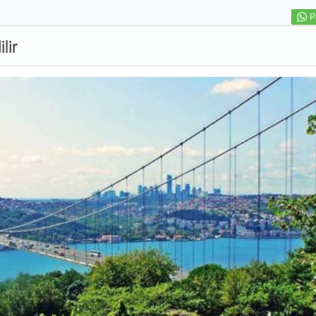
P
lir