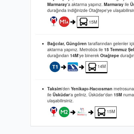
Marmaray
'a aktarma yapınız.
Marmaray
ile
Ü
durağında indiğinizde Otağtepe'ye ulaşabilirsin
15M
Bağcılar, Güngören
taraflarından gelenler iç
aktarma yapınız. Metrobüs ile
15 Temmuz Şeh
durağından
14M
'ye binerek
Otağtepe
durağınd
14M
Taksim
'den
Yenikapı-Hacıosman
metrosuna
ile
Üsküdar
'a geliniz. Üsküdar'dan
15M
numar
ulaşabilirsiniz.
15M