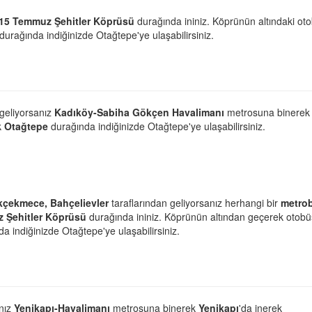
15 Temmuz Şehitler Köprüsü
durağında ininiz. Köprünün altındaki ot
durağında indiğinizde Otağtepe'ye ulaşabilirsiniz.
 geliyorsanız
Kadıköy-Sabiha Gökçen Havalimanı
metrosuna binerek
k
Otağtepe
durağında indiğinizde Otağtepe'ye ulaşabilirsiniz.
kçekmece, Bahçelievler
taraflarından geliyorsanız herhangi bir
metro
 Şehitler Köprüsü
durağında ininiz. Köprünün altından geçerek otobü
a indiğinizde Otağtepe'ye ulaşabilirsiniz.
anız
Yenikapı-Havalimanı
metrosuna binerek
Yenikapı
'da inerek