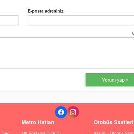
E-posta adresiniz
Yorum yap
Metro Hatları
Otobüs Saatleri
ı Tren
M8 Bostancı-Dudullu
İstanbul Otobüs Saatl