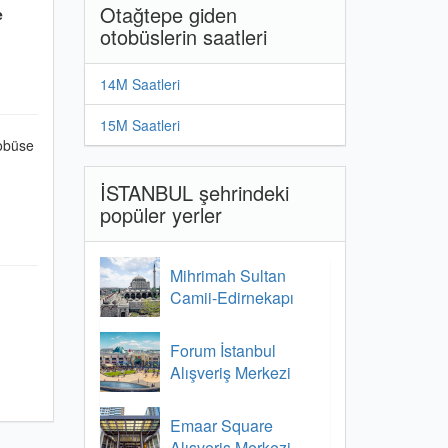
Otağtepe giden
e
otobüslerin saatleri
14M Saatleri
15M Saatleri
robüse
İSTANBUL şehrindeki
popüler yerler
Mihrimah Sultan
Camii-Edirnekapı
Forum İstanbul
Alışveriş Merkezi
Emaar Square
Alışveriş Merkezi