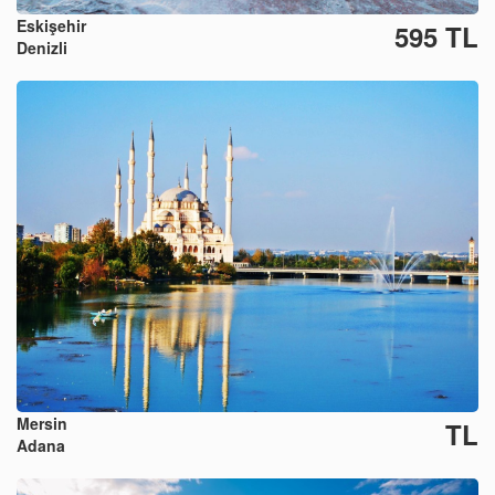
Eskişehir
595 TL
Denizli
Mersin
TL
Adana