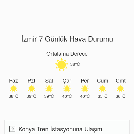
İzmir 7 Günlük Hava Durumu
Ortalama Derece
38°C
Paz
Pzt
Sal
Çar
Per
Cum
Cmt
38°C
39°C
39°C
40°C
40°C
35°C
36°C
Konya Tren İstasyonuna Ulaşım