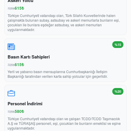
Askeri Yolcu
615₺
725₺
Türkiye Cumhuriyeti vatandaşı olan, Türk Silahlı Kuvvetlerinde halen
çalışmakta bulunan subay, astsubay ve askeri memurlarla bunların eşi,
çocukları ile bunlara eşdeğer astsubay, ve askeri memurları
uygulanmaktadır.
%15
Basın Kartı Sahipleri
615₺
725₺
Yerli ve yabancı basın mensuplarına Cumhurbaşkanlığı İletişim
Başkanlığı tarafından verilen karta sahip yolcular için geçerlidir.
%20
Personel İndirimi
580₺
725₺
Türkiye Cumhuriyeti vatandaşı olan ve çalışan TCDD/TCDD Taşımacılık
A.Ş ve TÜRAŞAŞ personeli, eşi, çocukları ile bunların emeklisî ve eşine
uygulanmaktadır.