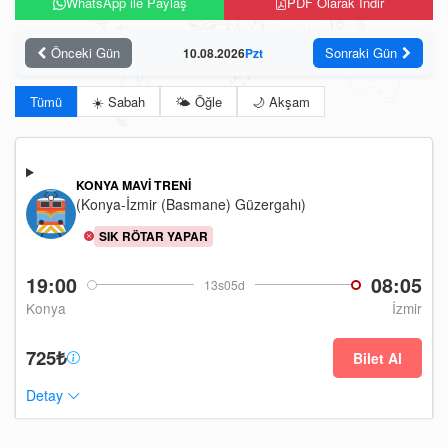
WhatsApp ile Paylaş
PDF Olarak İndir
Önceki Gün
Sonraki Gün
10.08.2026
Pzt
Tümü
☀️ Sabah
🌤️ Öğle
🌙 Akşam
KONYA MAVI TRENI
(Konya-İzmir (Basmane) Güzergahı)
SIK RÖTAR YAPAR
19:00
08:05
13s05d
Konya
İzmir
725₺
Bilet Al
Detay