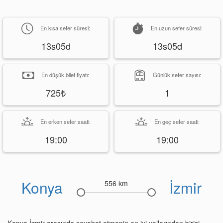
En kısa sefer süresi:
En uzun sefer süresi:
13s05d
13s05d
En düşük bilet fiyatı:
Günlük sefer sayısı:
725₺
1
En erken sefer saati:
En geç sefer saati:
19:00
19:00
Konya
İzmir
556 km
Konya İzmir arasında seyahat etmenin en iyi yollarından birisi