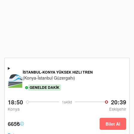
İSTANBUL-KONYA YÜKSEK HIZLI TREN
(Konya-İstanbul Güzergahı)
GENELDE DAKIK
18:50
20:39
1s49d
Konya
Eskişehir
665₺
Bilet Al