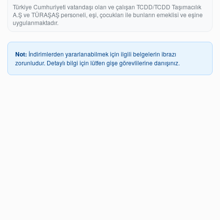
Türkiye Cumhuriyeti vatandaşı olan ve çalışan TCDD/TCDD Taşımacılık
A.Ş ve TÜRAŞAŞ personeli, eşi, çocukları ile bunların emeklisî ve eşine
uygulanmaktadır.
Not:
İndirimlerden yararlanabilmek için ilgili belgelerin ibrazı
zorunludur. Detaylı bilgi için lütfen gişe görevlilerine danışınız.