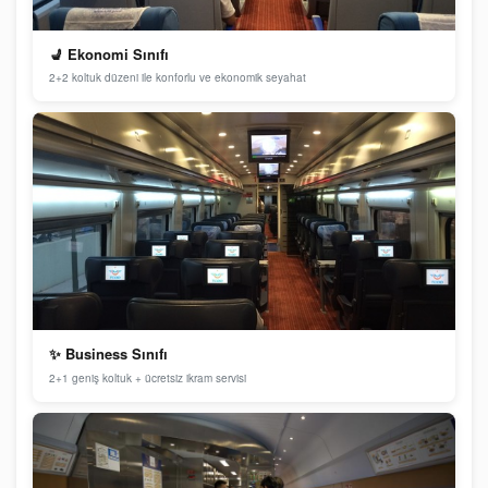
💺 Ekonomi Sınıfı
2+2 koltuk düzeni ile konforlu ve ekonomik seyahat
✨ Business Sınıfı
2+1 geniş koltuk + ücretsiz ikram servisi