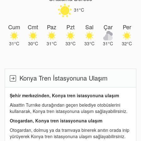
31°C
Cum
Cmt
Paz
Pzt
Sal
Çar
Per
31°C
30°C
31°C
33°C
33°C
31°C
32°C
Konya Tren İstasyonuna Ulaşım
Şehir merkezinden, Konya tren istasyonuna ulaşım
Alaattin Turnike durağından geçen belediye otobüslerini
kullanarak, Konya tren istasyonuna ulaşım sağlayabilirsiniz.
Otogardan, Konya tren istasyonuna ulaşım
Otogardan, dolmuş ya da tramvaya binerek anıtın orada inip
yürüyerek Konya tren istasyonuna ulaşım sağlayabilirsiniz.