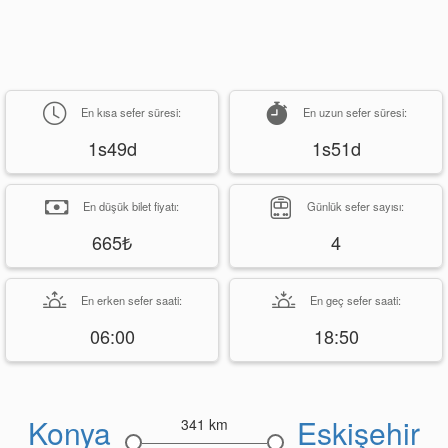
En kısa sefer süresi:
En uzun sefer süresi:
1s49d
1s51d
En düşük bilet fiyatı:
Günlük sefer sayısı:
665₺
4
En erken sefer saati:
En geç sefer saati:
06:00
18:50
Konya
Eskişehir
341 km