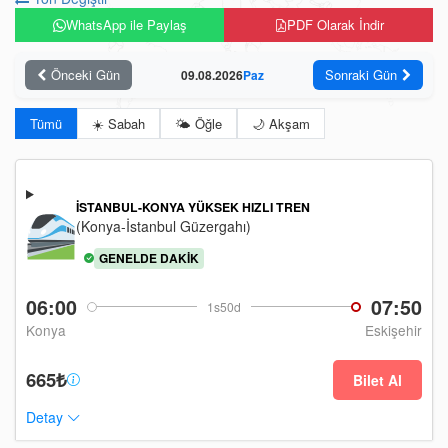
WhatsApp ile Paylaş
PDF Olarak İndir
Önceki Gün
Sonraki Gün
09.08.2026
Paz
Tümü
☀️ Sabah
🌤️ Öğle
🌙 Akşam
İSTANBUL-KONYA YÜKSEK HIZLI TREN
(Konya-İstanbul Güzergahı)
GENELDE DAKIK
06:00
07:50
1s50d
Konya
Eskişehir
665₺
Bilet Al
Detay