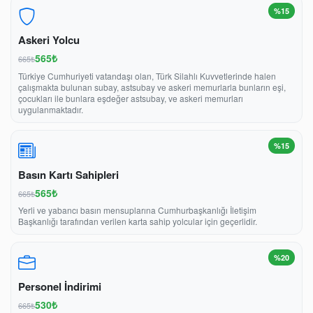
%15
Askeri Yolcu
565₺
665₺
Türkiye Cumhuriyeti vatandaşı olan, Türk Silahlı Kuvvetlerinde halen
çalışmakta bulunan subay, astsubay ve askeri memurlarla bunların eşi,
çocukları ile bunlara eşdeğer astsubay, ve askeri memurları
uygulanmaktadır.
%15
Basın Kartı Sahipleri
565₺
665₺
Yerli ve yabancı basın mensuplarına Cumhurbaşkanlığı İletişim
Başkanlığı tarafından verilen karta sahip yolcular için geçerlidir.
%20
Personel İndirimi
530₺
665₺