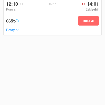
12:10
14:01
1s51d
Konya
Eskişehir
665₺
Bilet Al
Detay