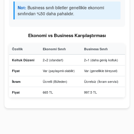
Not:
Business sınıfı biletler genellikle ekonomi
sınıfından %50 daha pahalıdır.
Ekonomi vs Business Karşılaştırması
Özellik
Ekonomi Sınıfı
Business Sınıfı
2+2 (standart)
2+1 (daha geniş koltuk)
Koltuk Düzeni
Var (paylaşımlı olabilir)
Var (genellikle bireysel)
Fiyat
Ücretli (Büfeden)
Ücretsiz (İkram servisi)
İkram
665 TL
997.5 TL
Fiyat