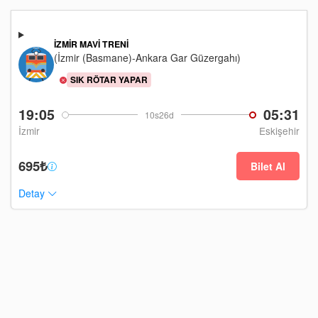
İZMIR MAVI TRENI
(İzmir (Basmane)-Ankara Gar Güzergahı)
SIK RÖTAR YAPAR
19:05
05:31
10s26d
İzmir
Eskişehir
695₺
Bilet Al
Detay