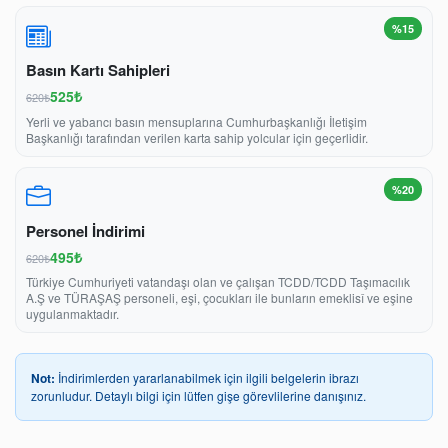
%15
Basın Kartı Sahipleri
525₺
620₺
Yerli ve yabancı basın mensuplarına Cumhurbaşkanlığı İletişim
Başkanlığı tarafından verilen karta sahip yolcular için geçerlidir.
%20
Personel İndirimi
495₺
620₺
Türkiye Cumhuriyeti vatandaşı olan ve çalışan TCDD/TCDD Taşımacılık
A.Ş ve TÜRAŞAŞ personeli, eşi, çocukları ile bunların emeklisî ve eşine
uygulanmaktadır.
Not:
İndirimlerden yararlanabilmek için ilgili belgelerin ibrazı
zorunludur. Detaylı bilgi için lütfen gişe görevlilerine danışınız.