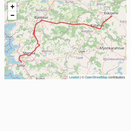
+
−
Leaflet
| ©
OpenStreetMap
contributors