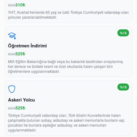
310₺
620₺
YHT, Anahat trenlerde 65 yaş ve üstü Türkiye Cumhuriyeti vatandaşı olan
yolcular yararlanabilmektedir.
%15
Öğretmen İndirimi
525₺
620₺
Milli Eğitim Bakanlığına bağlı veya bu bakanlık tarafından onaylanmış
her derece ve türdeki resmi ve özel okullarda halen çalışan tüm
öğretmenlere uygulanmaktadır.
%15
Askeri Yolcu
525₺
620₺
Türkiye Cumhuriyeti vatandaşı olan, Türk Silahlı Kuvvetlerinde halen
çalışmakta bulunan subay, astsubay ve askeri memurlarla bunların eşi,
çocukları ile bunlara eşdeğer astsubay, ve askeri memurları
uygulanmaktadır.