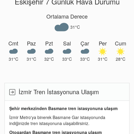
Eskişehir 7 Günlük Hava Durumu
Ortalama Derece
31°C
Cmt
Paz
Pzt
Sal
Çar
Per
Cum
31°C
31°C
32°C
33°C
33°C
31°C
28°C
İzmir Tren İstasyonuna Ulaşım
Şehir merkezinden Basmane tren istasyonuna ulaşım
İzmir Metro'ya binerek Basmane Gar istasyonunda
indiğinizde tren istasyonuna ulaşabilirsiniz.
Otogardan Basmane tren istasyonuna ulaşım