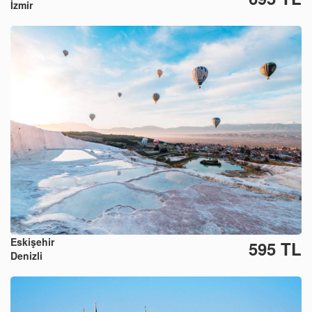
İzmir
Eskişehir
595 TL
Denizli