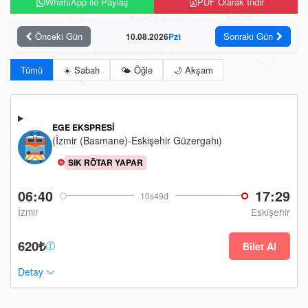
WhatsApp ile Paylaş
PDF Olarak İndir
Önceki Gün
Sonraki Gün
10.08.2026
Pzt
Tümü
☀️ Sabah
🌤️ Öğle
🌙 Akşam
EGE EKSPRESI
(İzmir (Basmane)-Eskişehir Güzergahı)
SIK RÖTAR YAPAR
06:40
17:29
10s49d
İzmir
Eskişehir
620₺
Bilet Al
Detay