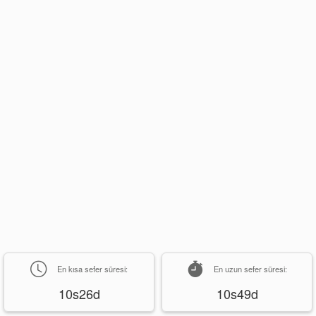
En kısa sefer süresi:
En uzun sefer süresi:
10s26d
10s49d