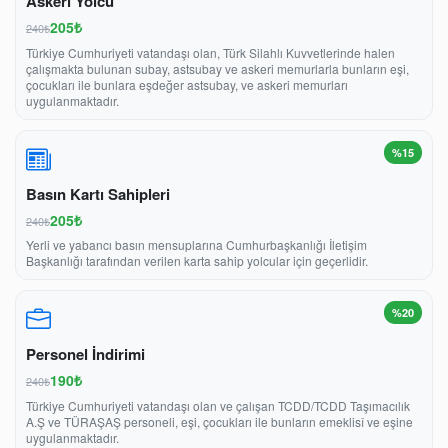
Askeri Yolcu
205₺
240₺
Türkiye Cumhuriyeti vatandaşı olan, Türk Silahlı Kuvvetlerinde halen
çalışmakta bulunan subay, astsubay ve askeri memurlarla bunların eşi,
çocukları ile bunlara eşdeğer astsubay, ve askeri memurları
uygulanmaktadır.
%15
Basın Kartı Sahipleri
205₺
240₺
Yerli ve yabancı basın mensuplarına Cumhurbaşkanlığı İletişim
Başkanlığı tarafından verilen karta sahip yolcular için geçerlidir.
%20
Personel İndirimi
190₺
240₺
Türkiye Cumhuriyeti vatandaşı olan ve çalışan TCDD/TCDD Taşımacılık
A.Ş ve TÜRAŞAŞ personeli, eşi, çocukları ile bunların emeklisî ve eşine
uygulanmaktadır.