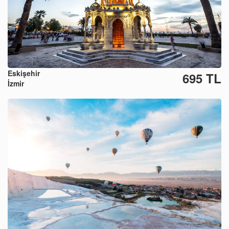
Eskişehir
695 TL
İzmir