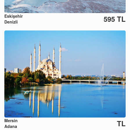
Eskişehir
595 TL
Denizli
Mersin
TL
Adana