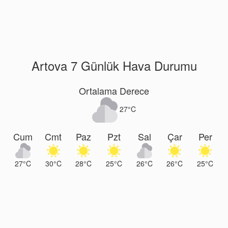
Artova 7 Günlük Hava Durumu
Ortalama Derece
27°C
Cum
Cmt
Paz
Pzt
Sal
Çar
Per
27°C
30°C
28°C
25°C
26°C
26°C
25°C