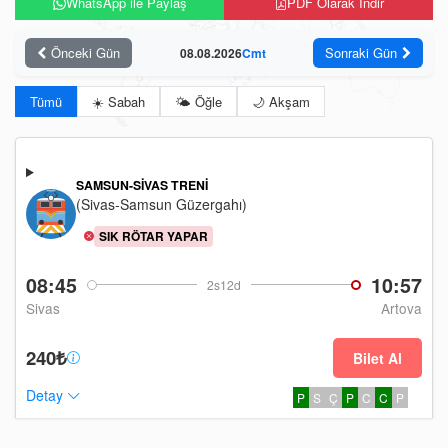
WhatsApp ile Paylaş
PDF Olarak İndir
Önceki Gün
Sonraki Gün
08.08.2026
Cmt
Tümü
☀️ Sabah
🌤️ Öğle
🌙 Akşam
SAMSUN-SIVAS TRENI
(Sivas-Samsun Güzergahı)
SIK RÖTAR YAPAR
08:45
10:57
2s12d
Sivas
Artova
240₺
Bilet Al
Detay
P
S
Ç
P
C
C
P