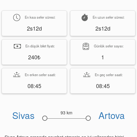
En kısa sefer süresi:
En uzun sefer süresi:
2s12d
2s12d
En düşük bilet fiyatı:
Günlük sefer sayısı:
240₺
1
En erken sefer saati:
En geç sefer saati:
08:45
08:45
Sivas
Artova
93 km
Sivas Artova arasında seyahat etmenin en iyi yollarından birisi