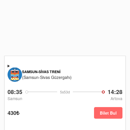
SAMSUN-SIVAS TRENI
(Samsun-Sivas Güzergahı)
08:35
14:28
5s53d
Samsun
Artova
430₺
Bilet Bul