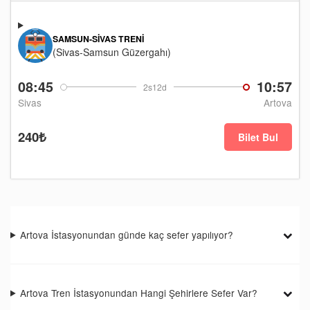
SAMSUN-SIVAS TRENI
(Sivas-Samsun Güzergahı)
08:45
10:57
2s12d
Sivas
Artova
240₺
Bilet Bul
Artova İstasyonundan günde kaç sefer yapılıyor?
Artova Tren İstasyonundan Hangi Şehirlere Sefer Var?