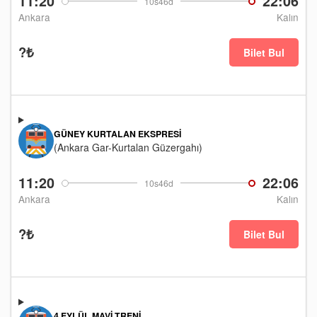
11:20
22:06
10s46d
Ankara
Kalın
?₺
Bilet Bul
GÜNEY KURTALAN EKSPRESI
(Ankara Gar-Kurtalan Güzergahı)
11:20
22:06
10s46d
Ankara
Kalın
?₺
Bilet Bul
4 EYLÜL MAVI TRENI