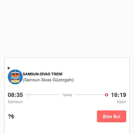
SAMSUN-SIVAS TRENI
(Samsun-Sivas Güzergahı)
08:35
16:19
7s44d
Samsun
Kalın
?₺
Bilet Bul