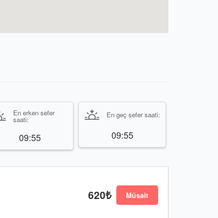
En erken sefer
En geç sefer saati:
saati:
09:55
09:55
620₺
Müsait