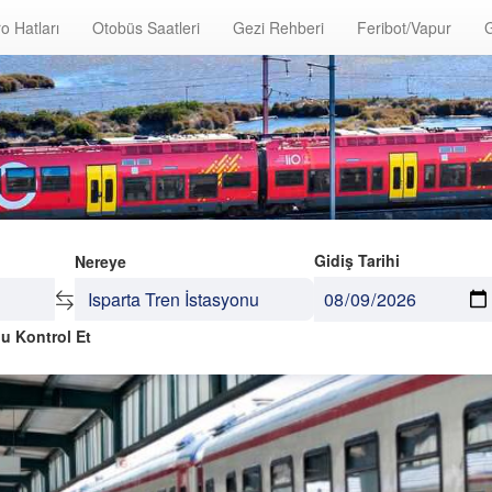
o Hatları
Otobüs Saatleri
Gezi Rehberi
Feribot/Vapur
G
Gidiş Tarihi
Nereye
u Kontrol Et