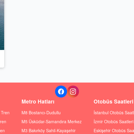
Metro Hatları
Otobüs Saatleri
ı Tren
M8 Bostancı-Dudullu
İstanbul Otobüs Saatl
Tren
M5 Üsküdar-Samandıra Merkez
İzmir Otobüs Saatleri
ren
M3 Bakırköy Sahil-Kayaşehir
Eskişehir Otobüs Saat