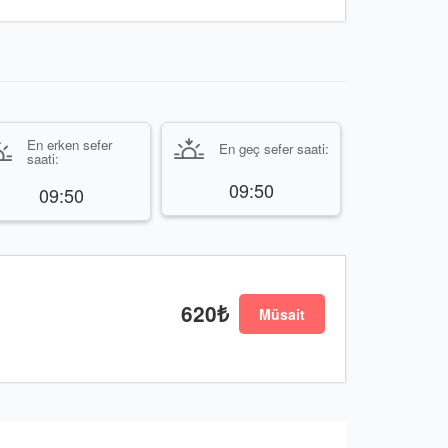
En erken sefer
En geç sefer saati:
saati:
09:50
09:50
620₺
Müsait