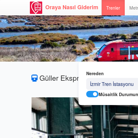
Oraya Nasıl Giderim
Trenler
Metr
Nereden
Güller Ekspresi
Müsaitlik Durumun