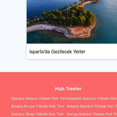
Isparta'da Gezilecek Yerler
Hızlı Trenler
İstanbul-Ankara Yüksek Hızlı Tren
Eskişehir-İstanbul Yüksek Hızl
Ankara-Konya Yüksek Hızlı Tren
Ankara-İstanbul Yüksek Hızlı 
İstanbul-Sivas Yüksek Hızlı Tren
Konya-İstanbul Yüksek Hızlı T