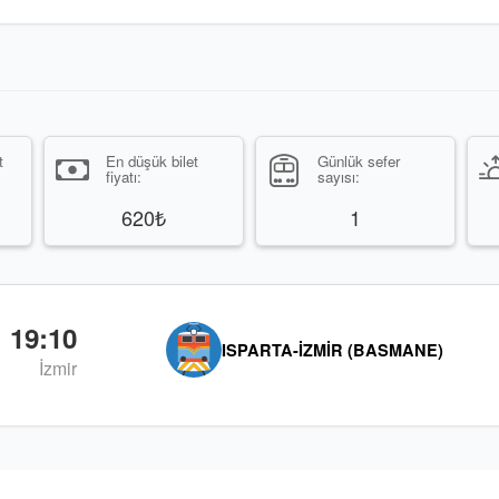
t
En düşük bilet
Günlük sefer
fiyatı:
sayısı:
620₺
1
19:10
ISPARTA-İZMIR (BASMANE)
İzmir