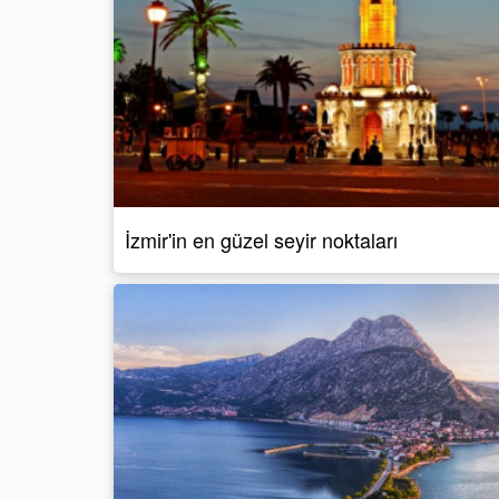
İzmir'in en güzel seyir noktaları