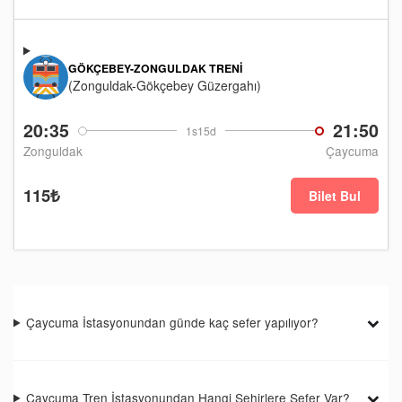
GÖKÇEBEY-ZONGULDAK TRENI
(Zonguldak-Gökçebey Güzergahı)
20:35
21:50
1s15d
Zonguldak
Çaycuma
115₺
Bilet Bul
Çaycuma İstasyonundan günde kaç sefer yapılıyor?
Çaycuma Tren İstasyonundan Hangi Şehirlere Sefer Var?