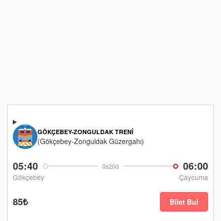
GÖKÇEBEY-ZONGULDAK TRENI
(Gökçebey-Zonguldak Güzergahı)
05:40
06:00
0s20d
Gökçebey
Çaycuma
85₺
Bilet Bul