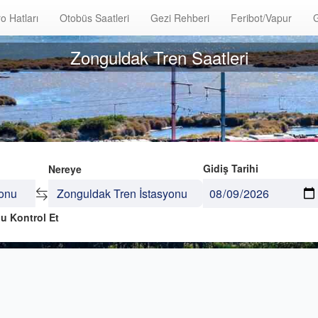
o Hatları
Otobüs Saatleri
Gezi Rehberi
Feribot/Vapur
G
Zonguldak Tren Saatleri
Gidiş Tarihi
Nereye
u Kontrol Et