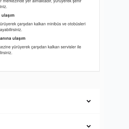
r merkezinde yer almaktadır, yürüyerek şehir
iniz.
 ulaşım
ürüyerek çarşıdan kalkan minibüs ve otobüsleri
yabilirsiniz.
anına ulaşım
zine yürüyerek çarşıdan kalkan servisler ile
rsiniz.