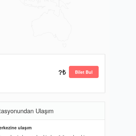
?₺
Bilet Bul
tasyonundan Ulaşım
erkezine ulaşım