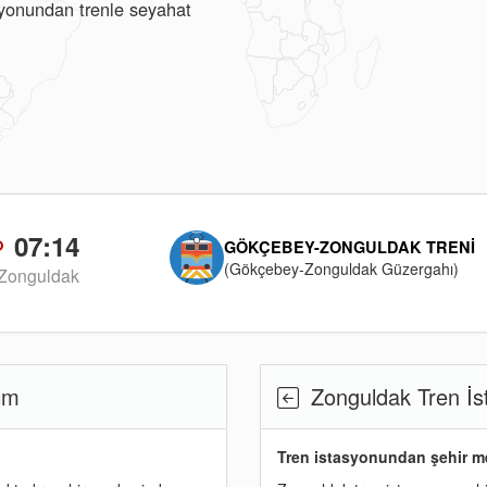
asyonundan trenle seyahat
07:14
GÖKÇEBEY-ZONGULDAK TRENI
(Gökçebey-Zonguldak Güzergahı)
Zonguldak
ım
Zonguldak Tren İs
Tren istasyonundan şehir m