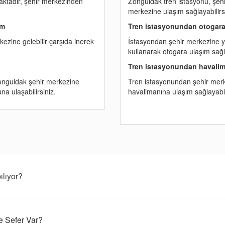
aktadır, şehir merkezinden
Zonguldak tren istasyonu, şehi
merkezine ulaşım sağlayabilirs
ım
Tren istasyonundan otogara
ezine gelebilir çarşıda inerek
İstasyondan şehir merkezine y
kullanarak otogara ulaşım sağla
Tren istasyonundan havalim
onguldak şehir merkezine
Tren istasyonundan şehir merke
a ulaşabilirsiniz.
havalimanına ulaşım sağlayabili
lıyor?
e Sefer Var?