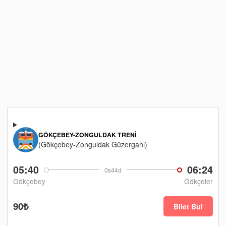
GÖKÇEBEY-ZONGULDAK TRENI
(Gökçebey-Zonguldak Güzergahı)
05:40
06:24
0s44d
Gökçebey
Gökçeler
90₺
Bilet Bul