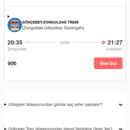
GÖKÇEBEY-ZONGULDAK TRENI
(Zonguldak-Gökçebey Güzergahı)
20:35
21:27
0s52d
Zonguldak
Gökçeler
90₺
Bilet Bul
Gökçeler İstasyonundan günde kaç sefer yapılıyor?
Gökçeler Tren İstasyonundan Hangi Şehirlere Sefer Var?