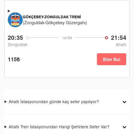
GÖKÇEBEY-ZONGULDAK TRENI
(Zonguldak-Gökçebey Güzergahı)
20:35
21:54
1s19d
Zonguldak
Ahatlı
115₺
Bilet Bul
Ahatlı İstasyonundan günde kaç sefer yapılıyor?
Ahatlı Tren İstasyonundan Hangi Şehirlere Sefer Var?