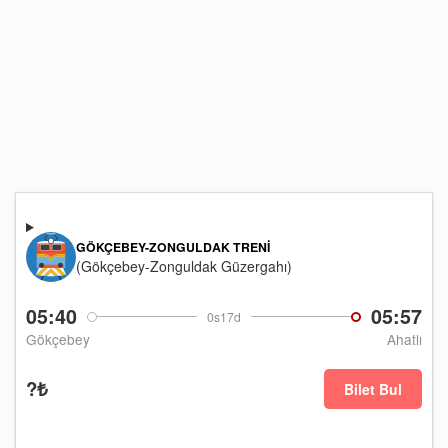
GÖKÇEBEY-ZONGULDAK TRENI
(Gökçebey-Zonguldak Güzergahı)
05:40
05:57
0s17d
Gökçebey
Ahatlı
?₺
Bilet Bul