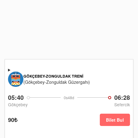
GÖKÇEBEY-ZONGULDAK TRENI
(Gökçebey-Zonguldak Güzergahı)
05:40
06:28
0s48d
Gökçebey
Sefercik
90₺
Bilet Bul