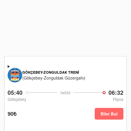
GÖKÇEBEY-ZONGULDAK TRENI
(Gökçebey-Zonguldak Güzergahı)
05:40
06:32
0s52d
Gökçebey
Filyos
90₺
Bilet Bul