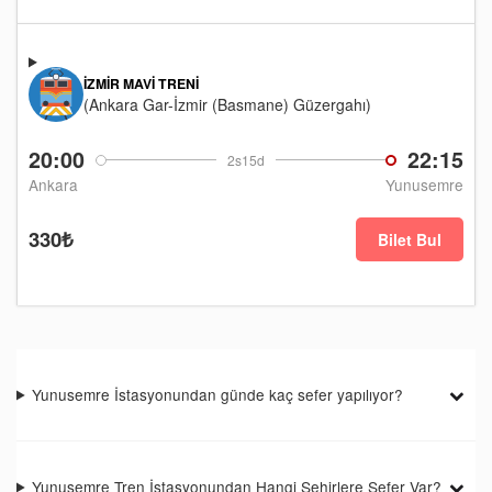
İZMIR MAVI TRENI
(Ankara Gar-İzmir (Basmane) Güzergahı)
20:00
22:15
2s15d
Ankara
Yunusemre
330₺
Bilet Bul
Yunusemre İstasyonundan günde kaç sefer yapılıyor?
Yunusemre Tren İstasyonundan Hangi Şehirlere Sefer Var?