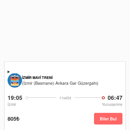
İZMIR MAVI TRENI
(İzmir (Basmane)-Ankara Gar Güzergahı)
19:05
06:47
11s42d
İzmir
Yunusemre
805₺
Bilet Bul