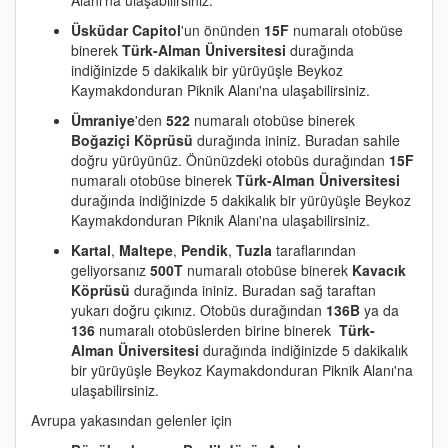
Alanı'na ulaşabilirsiniz.
Üsküdar Capitol
'un önünden
15F
numaralı otobüse
binerek
Türk-Alman Üniversitesi
durağında
indiğinizde 5 dakikalık bir yürüyüşle Beykoz
Kaymakdonduran Piknik Alanı'na ulaşabilirsiniz.
Ümraniye
'den
522
numaralı otobüse binerek
Boğaziçi Köprüsü
durağında ininiz. Buradan sahile
doğru yürüyünüz. Önünüzdeki otobüs durağından
15F
numaralı otobüse binerek
Türk-Alman Üniversitesi
durağında indiğinizde 5 dakikalık bir yürüyüşle Beykoz
Kaymakdonduran Piknik Alanı'na ulaşabilirsiniz.
Kartal
,
Maltepe
,
Pendik
,
Tuzla
taraflarından
geliyorsanız
500T
numaralı otobüse binerek
Kavacık
Köprüsü
durağında ininiz. Buradan sağ taraftan
yukarı doğru çıkınız. Otobüs durağından
136B
ya da
136
numaralı otobüslerden birine binerek
Türk-
Alman Üniversitesi
durağında indiğinizde 5 dakikalık
bir yürüyüşle Beykoz Kaymakdonduran Piknik Alanı'na
ulaşabilirsiniz.
Avrupa yakasından gelenler için