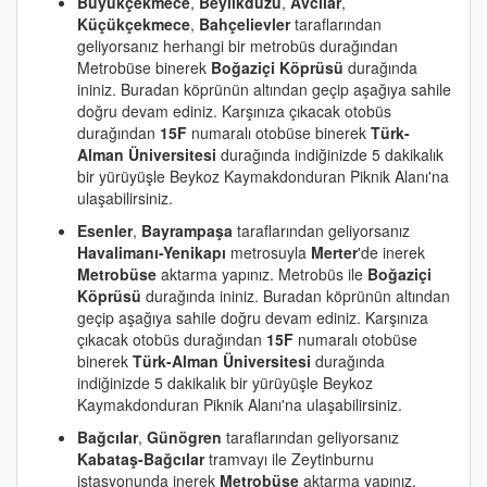
Büyükçekmece
,
Beylikdüzü
,
Avcılar
,
Küçükçekmece
,
Bahçelievler
taraflarından
geliyorsanız herhangi bir metrobüs durağından
Metrobüse binerek
Boğaziçi Köprüsü
durağında
ininiz. Buradan köprünün altından geçip aşağıya sahile
doğru devam ediniz. Karşınıza çıkacak otobüs
durağından
15F
numaralı otobüse binerek
Türk-
Alman Üniversitesi
durağında indiğinizde 5 dakikalık
bir yürüyüşle Beykoz Kaymakdonduran Piknik Alanı'na
ulaşabilirsiniz.
Esenler
,
Bayrampaşa
taraflarından geliyorsanız
Havalimanı-Yenikapı
metrosuyla
Merter
'de inerek
Metrobüse
aktarma yapınız. Metrobüs ile
Boğaziçi
Köprüsü
durağında ininiz. Buradan köprünün altından
geçip aşağıya sahile doğru devam ediniz. Karşınıza
çıkacak otobüs durağından
15F
numaralı otobüse
binerek
Türk-Alman Üniversitesi
durağında
indiğinizde 5 dakikalık bir yürüyüşle Beykoz
Kaymakdonduran Piknik Alanı'na ulaşabilirsiniz.
Bağcılar
,
Günögren
taraflarından geliyorsanız
Kabataş-Bağcılar
tramvayı ile Zeytinburnu
istasyonunda inerek
Metrobüse
aktarma yapınız.