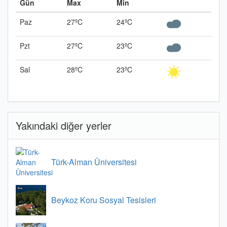
Gün
Max
Min
Paz
27ºC
24ºC
Pzt
27ºC
23ºC
Sal
28ºC
23ºC
Yakındaki diğer yerler
Türk-Alman Üniversitesi
Beykoz Koru Sosyal Tesisleri