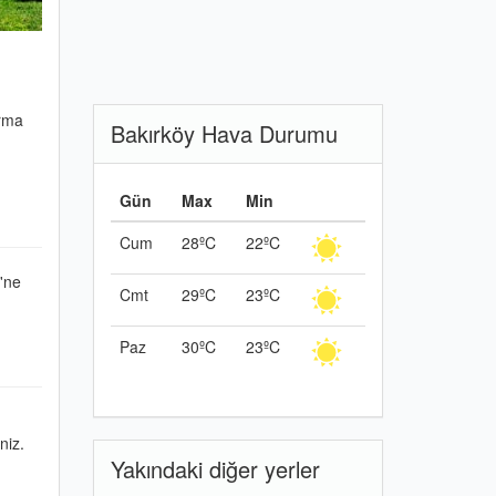
arma
Bakırköy Hava Durumu
Gün
Max
Min
Cum
28ºC
22ºC
i'ne
Cmt
29ºC
23ºC
Paz
30ºC
23ºC
niz.
Yakındaki diğer yerler