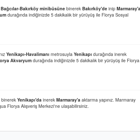
Bağcılar-Bakırköy minibüsüne
binerek
Bakırköy'de
inip
Marmaray'
yum
durağında indiğinizde 5 dakikalık bir yürüyüş ile Florya Sosyal
anız
Yenikapı-Havalimanı
metrosuyla
Yenikapı
durağında inerek
lorya Akvaryum
durağında indiğinizde 5 dakikalık bir yürüyüş ile Florya
 binerek
Yenikapı'da
inerek
Marmaray'a
aktarma yapınız. Marmaray
a Florya Alışveriş Merkezi'ne ulaşabilirsiniz.