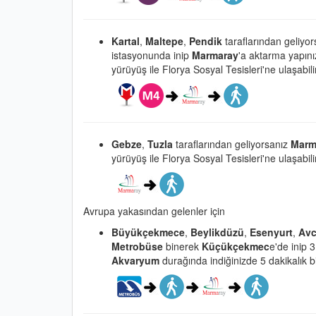
Kartal
,
Maltepe
,
Pendik
taraflarından geliyo
istasyonunda inip
Marmaray
'a aktarma yapın
yürüyüş ile Florya Sosyal Tesisleri'ne ulaşabili
Gebze
,
Tuzla
taraflarından geliyorsanız
Marm
yürüyüş ile Florya Sosyal Tesisleri'ne ulaşabili
Avrupa yakasından gelenler için
Büyükçekmece
,
Beylikdüzü
,
Esenyurt
,
Avc
Metrobüse
binerek
Küçükçekmec
e'de inip 3
Akvaryum
durağında indiğinizde 5 dakikalık bir