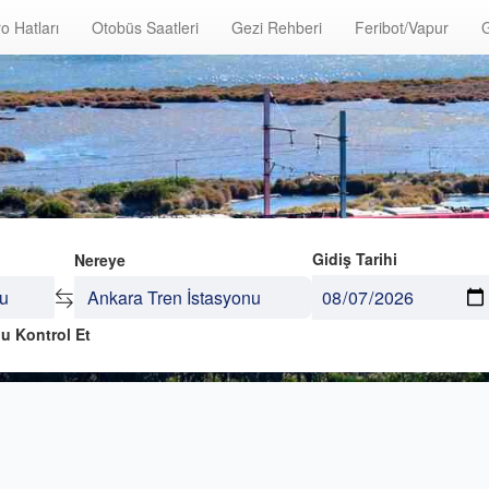
o Hatları
Otobüs Saatleri
Gezi Rehberi
Feribot/Vapur
G
Gidiş Tarihi
Nereye
u Kontrol Et