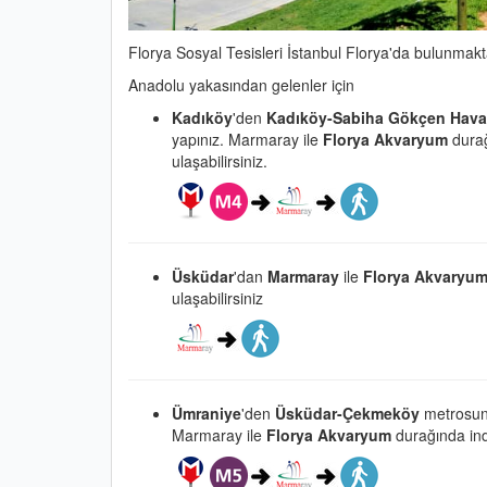
Florya Sosyal Tesisleri İstanbul Florya'da bulunmakt
Anadolu yakasından gelenler için
Kadıköy
'den
Kadıköy-Sabiha Gökçen Hava
yapınız. Marmaray ile
Florya Akvaryum
durağ
ulaşabilirsiniz.
Üsküdar
'dan
Marmaray
ile
Florya Akvaryu
ulaşabilirsiniz
Ümraniye
'den
Üsküdar-Çekmeköy
metrosun
Marmaray ile
Florya Akvaryum
durağında indi