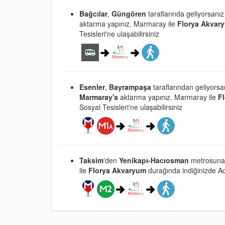
Bağcılar
,
Güngören
taraflarında geliyorsanız
aktarma yapınız.
Marmaray ile
Florya Akvar
Tesisleri'ne ulaşabilirsiniz
Esenler
,
Bayrampaşa
taraflarından geliyors
Marmaray'a
aktarma yapınız.
Marmaray
ile
F
Sosyal Tesisleri'ne ulaşabilirsiniz
Taksim
'den
Yenikapı-Hacıosman
metrosuna
ile
Florya Akvaryum
durağında indiğinizde Aqu