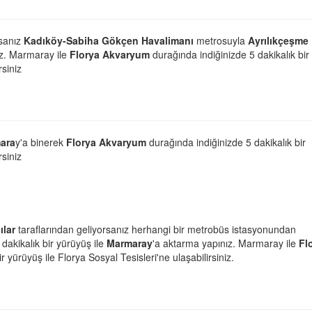
rsanız
Kadıköy-Sabiha Gökçen Havalimanı
metrosuyla
Ayrılıkçeşme
ız. Marmaray ile
Florya Akvaryum
durağında indiğinizde 5 dakikalık bir
rsiniz
ara
y'a binerek
Florya Akvaryum
durağında indiğinizde 5 dakikalık bir
rsiniz
ılar
taraflarından geliyorsanız herhangi bir metrobüs istasyonundan
 dakikalık bir yürüyüş ile
Marmaray
'a aktarma yapınız. Marmaray ile
Fl
 yürüyüş ile Florya Sosyal Tesisleri'ne ulaşabilirsiniz.