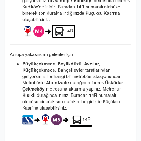
geliyorsanız
Tavşantepe-Kadıköy
metrosuna binerek
Kadıköy'de ininiz. Buradan
14R
numaralı otobüse
binerek son durakta indiğinizde Küçüksu Kasrı'na
ulaşabilirsiniz.
14R
Avrupa yakasından gelenler için
Büyükçekmece
,
Beylikdüzü
,
Avcılar
,
Küçükçekmece
,
Bahçelievler
taraflarından
geliyorsanız herhangi bir metrobüs istasyonundan
Metrobüsle
Altunizade
durağında inerek
Üsküdar-
Çekmeköy
metrosuna aktarma yapınız. Metronun
Kısıklı
durağında ininiz. Buradan
14R
numaralı
otobüse binerek son durakta indiğinizde Küçüksu
Kasrı'na ulaşabilirsiniz.
14R