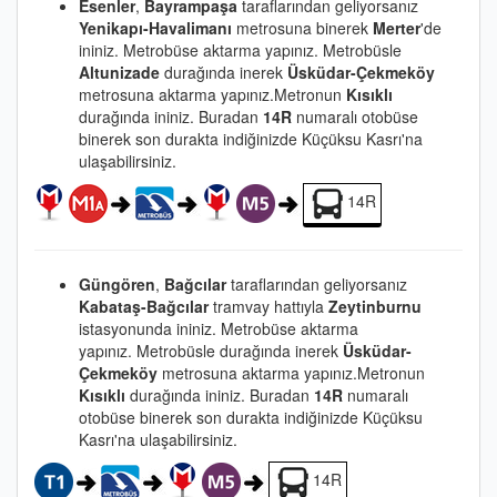
Esenler
,
Bayrampaşa
taraflarından geliyorsanız
Yenikapı-Havalimanı
metrosuna binerek
Merter
'de
ininiz. Metrobüse aktarma yapınız. Metrobüsle
Altunizade
durağında inerek
Üsküdar-Çekmeköy
metrosuna aktarma yapınız.Metronun
Kısıklı
durağında ininiz. Buradan
14R
numaralı otobüse
binerek son durakta indiğinizde Küçüksu Kasrı'na
ulaşabilirsiniz.
14R
Güngören
,
Bağcılar
taraflarından geliyorsanız
Kabataş-Bağcılar
tramvay hattıyla
Zeytinburnu
istasyonunda ininiz. Metrobüse aktarma
yapınız. Metrobüsle durağında inerek
Üsküdar-
Çekmeköy
metrosuna aktarma yapınız.Metronun
Kısıklı
durağında ininiz. Buradan
14R
numaralı
otobüse binerek son durakta indiğinizde Küçüksu
Kasrı'na ulaşabilirsiniz.
14R