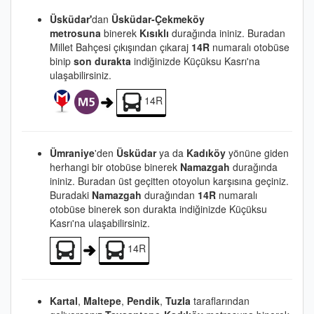
Üsküdar'
dan
Üsküdar-Çekmeköy
metrosuna
binerek
Kısıklı
durağında ininiz. Buradan
Millet Bahçesi çıkışından çıkaraj
14R
numaralı otobüse
binip
son durakta
indiğinizde Küçüksu Kasrı'na
ulaşabilirsiniz.
14R
Ümraniye
'den
Üsküdar
ya da
Kadıköy
yönüne giden
herhangi bir otobüse binerek
Namazgah
durağında
ininiz. Buradan üst geçitten otoyolun karşısına geçiniz.
Buradaki
Namazgah
durağından
14R
numaralı
otobüse binerek son durakta indiğinizde Küçüksu
Kasrı'na ulaşabilirsiniz.
14R
Kartal
,
Maltepe
,
Pendik
,
Tuzla
taraflarından