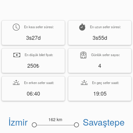
En kısa sefer süresi:
En uzun sefer süresi:
3s27d
3s55d
En düşük bilet fiyatı:
Günlük sefer sayısı:
250₺
4
En erken sefer saati:
En geç sefer saati:
06:40
19:05
İzmir
Savaştepe
162 km