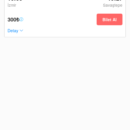
İzmir
Savaştepe
300₺
Bilet Al
Detay