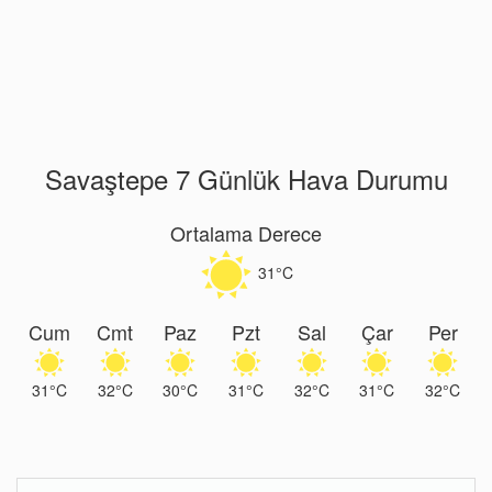
Savaştepe 7 Günlük Hava Durumu
Ortalama Derece
31°C
Cum
Cmt
Paz
Pzt
Sal
Çar
Per
31°C
32°C
30°C
31°C
32°C
31°C
32°C