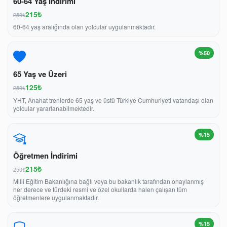
60-64 Yaş İndirimi
215₺
250₺
60-64 yaş aralığında olan yolcular uygulanmaktadır.
%50
65 Yaş ve Üzeri
125₺
250₺
YHT, Anahat trenlerde 65 yaş ve üstü Türkiye Cumhuriyeti vatandaşı olan
yolcular yararlanabilmektedir.
%15
Öğretmen İndirimi
215₺
250₺
Milli Eğitim Bakanlığına bağlı veya bu bakanlık tarafından onaylanmış
her derece ve türdeki resmi ve özel okullarda halen çalışan tüm
öğretmenlere uygulanmaktadır.
%15