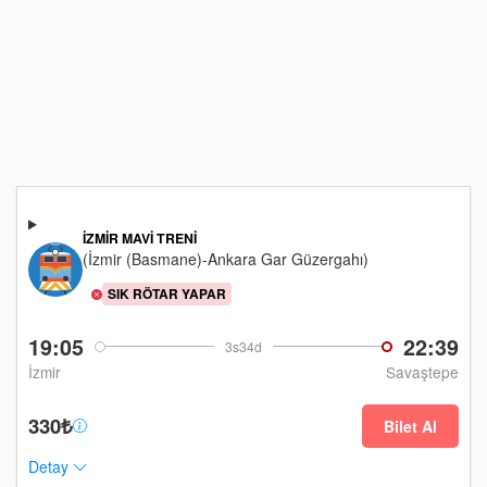
İZMIR MAVI TRENI
(İzmir (Basmane)-Ankara Gar Güzergahı)
SIK RÖTAR YAPAR
19:05
22:39
3s34d
İzmir
Savaştepe
330₺
Bilet Al
Detay