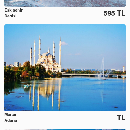
Eskişehir
595 TL
Denizli
Mersin
TL
Adana