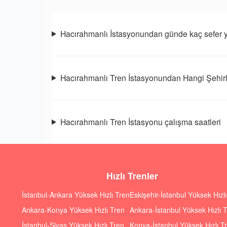
Hacırahmanlı İstasyonundan günde kaç sefer y
Hacırahmanlı Tren İstasyonundan Hangi Şehirl
Hacırahmanlı Tren İstasyonu çalışma saatleri
Hızlı Trenler
İstanbul-Ankara Yüksek Hızlı Tren
Eskişehir-İstanbul Yüksek Hızl
Ankara-Konya Yüksek Hızlı Tren
Ankara-İstanbul Yüksek Hızlı 
İstanbul-Sivas Yüksek Hızlı Tren
Konya-İstanbul Yüksek Hızlı T