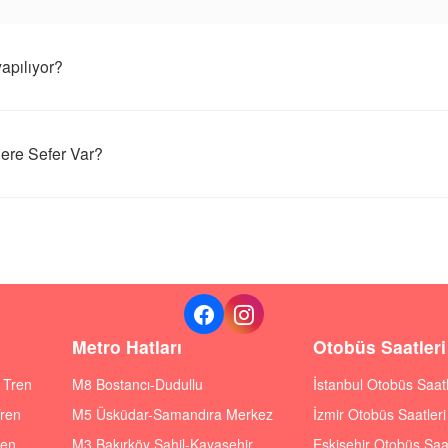
apılıyor?
ere Sefer Var?
Metro Hatları
Otobüs Saatleri
ı Tren
M8 Bostancı-Dudullu
İstanbul Otobüs Saatl
Tren
M5 Üsküdar-Samandıra Merkez
İzmir Otobüs Saatleri
ren
M3 Bakırköy Sahil-Kayaşehir
Eskişehir Otobüs Saat