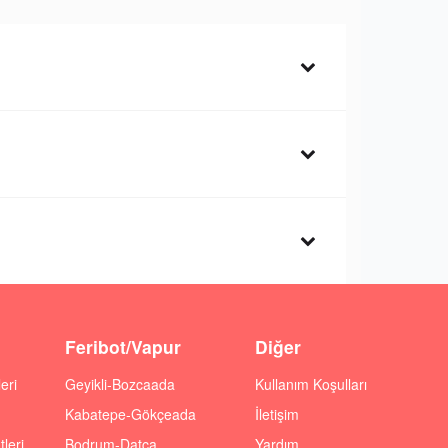
Feribot/Vapur
Diğer
eri
Geyikli-Bozcaada
Kullanım Koşulları
Kabatepe-Gökçeada
İletişim
leri
Bodrum-Datça
Yardım