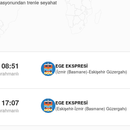
istasyonundan trenle seyahat
08:51
EGE EKSPRESI
(İzmir (Basmane)-Eskişehir Güzergahı)
ırahmanlı
17:07
EGE EKSPRESI
(Eskişehir-İzmir (Basmane) Güzergahı)
ırahmanlı