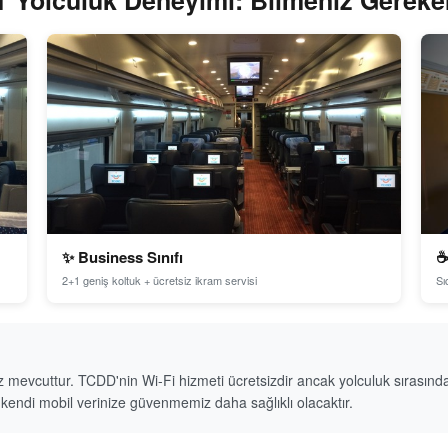
 Yolculuk Deneyimi: Bilmeniz Gereke
✨ Business Sınıfı
☕
2+1 geniş koltuk + ücretsiz ikram servisi
Sı
vcuttur. TCDD'nin Wi-Fi hizmeti ücretsizdir ancak yolculuk sırasında (ö
in kendi mobil verinize güvenmemiz daha sağlıklı olacaktır.