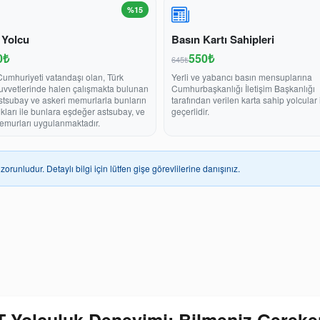
%15
 Yolcu
Basın Kartı Sahipleri
0₺
550₺
645₺
Cumhuriyeti vatandaşı olan, Türk
Yerli ve yabancı basın mensuplarına
Kuvvetlerinde halen çalışmakta bulunan
Cumhurbaşkanlığı İletişim Başkanlığı
stsubay ve askeri memurlarla bunların
tarafından verilen karta sahip yolcular 
ukları ile bunlara eşdeğer astsubay, ve
geçerlidir.
emurları uygulanmaktadır.
zorunludur. Detaylı bilgi için lütfen gişe görevlilerine danışınız.