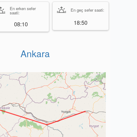
En erken sefer
En geç sefer saati:
saati:
18:50
08:10
Ankara