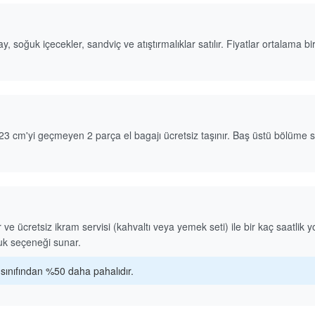
 soğuk içecekler, sandviç ve atıştırmalıklar satılır. Fiyatlar ortalama bi
m'yi geçmeyen 2 parça el bagajı ücretsiz taşınır. Baş üstü bölüme sığ
 ücretsiz ikram servisi (kahvaltı veya yemek seti) ile bir kaç saatlik yo
tuk seçeneği sunar.
i sınıfından %50 daha pahalıdır.