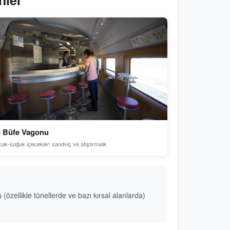
nler
 Büfe Vagonu
cak-soğuk içecekler, sandviç ve atıştırmalık
zellikle tünellerde ve bazı kırsal alanlarda)