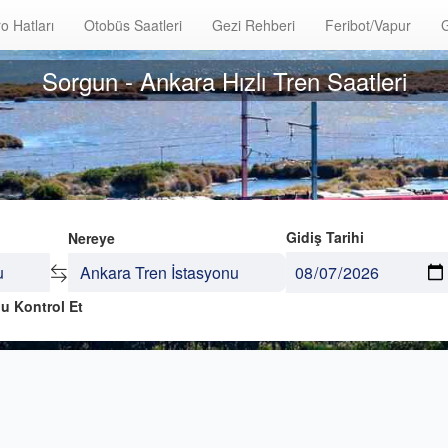
o Hatları
Otobüs Saatleri
Gezi Rehberi
Feribot/Vapur
G
Sorgun - Ankara Hızlı Tren Saatleri
Gidiş Tarihi
Nereye
u Kontrol Et