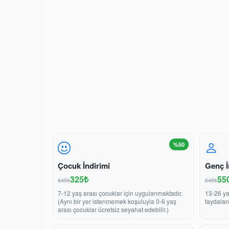
%50
Çocuk İndirimi
Genç İ
325₺
55
645₺
645₺
7-12 yaş arası çocuklar için uygulanmaktadır.
13-26 ya
(Aynı bir yer istenmemek koşuluyla 0-6 yaş
faydalan
arası çocuklar ücretsiz seyahat edebilir.)