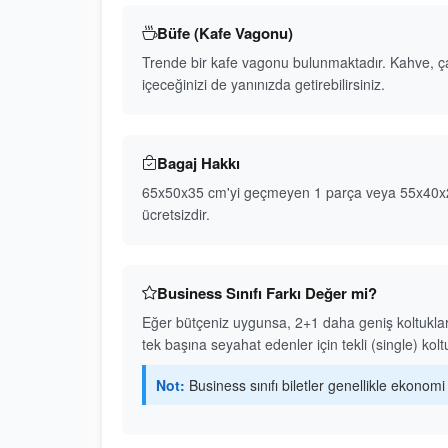
Büfe (Kafe Vagonu)
Trende bir kafe vagonu bulunmaktadır. Kahve, çay,
içeceğinizi de yanınızda getirebilirsiniz.
Bagaj Hakkı
65x50x35 cm'yi geçmeyen 1 parça veya 55x40x23 c
ücretsizdir.
Business Sınıfı Farkı Değer mi?
Eğer bütçeniz uygunsa, 2+1 daha geniş koltuklar ve
tek başına seyahat edenler için tekli (single) kol
Not:
Business sınıfı biletler genellikle ekonom