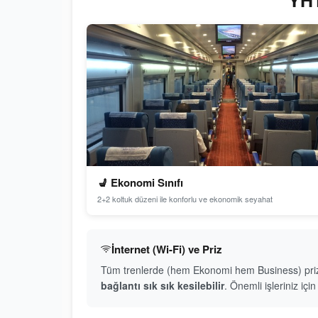
YHT
💺 Ekonomi Sınıfı
2+2 koltuk düzeni ile konforlu ve ekonomik seyahat
İnternet (Wi-Fi) ve Priz
Tüm trenlerde (hem Ekonomi hem Business) priz me
bağlantı sık sık kesilebilir
. Önemli işleriniz iç