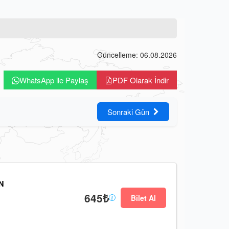
Güncelleme: 06.08.2026
WhatsApp ile Paylaş
PDF Olarak İndir
Sonraki Gün
N
645₺
Bilet Al