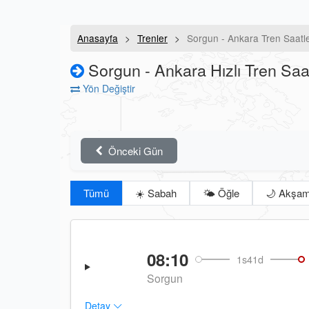
Anasayfa
Trenler
Sorgun - Ankara Tren Saatle
Sorgun - Ankara Hızlı Tren Saat
Yön Değiştir
Önceki Gün
Tümü
☀️ Sabah
🌤️ Öğle
🌙 Akşa
08:10
1s41d
Sorgun
Detay