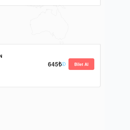
N
645₺
Bilet Al