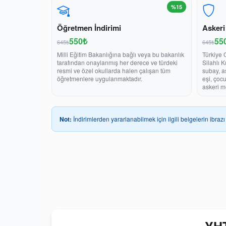
%15
Öğretmen İndirimi
Askeri
550₺
55
645₺
645₺
Milli Eğitim Bakanlığına bağlı veya bu bakanlık
Türkiye 
tarafından onaylanmış her derece ve türdeki
Silahlı 
resmi ve özel okullarda halen çalışan tüm
subay, a
öğretmenlere uygulanmaktadır.
eşi, çoc
askeri m
Not:
İndirimlerden yararlanabilmek için ilgili belgelerin ibrazı 