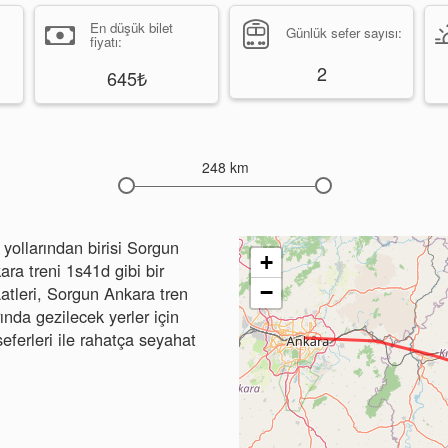
En düşük bilet
Günlük sefer sayısı:
fiyatı:
2
645₺
248 km
yollarından birisi Sorgun
+
ara treni 1s41d gibi bir
−
aatleri, Sorgun Ankara tren
rında gezilecek yerler için
seferleri ile rahatça seyahat