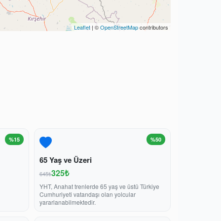
Leaflet
| ©
OpenStreetMap
contributors
%15
%50
65 Yaş ve Üzeri
325₺
645₺
YHT, Anahat trenlerde 65 yaş ve üstü Türkiye
Cumhuriyeti vatandaşı olan yolcular
yararlanabilmektedir.