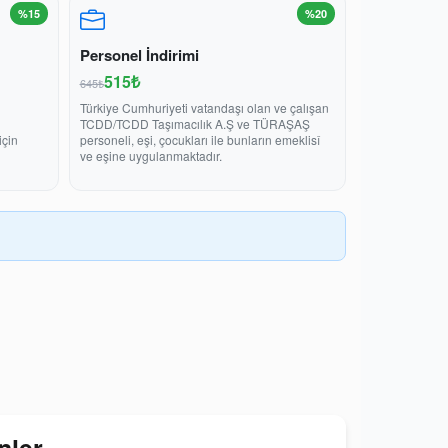
%15
%20
Personel İndirimi
515₺
645₺
Türkiye Cumhuriyeti vatandaşı olan ve çalışan
TCDD/TCDD Taşımacılık A.Ş ve TÜRAŞAŞ
için
personeli, eşi, çocukları ile bunların emeklisî
ve eşine uygulanmaktadır.