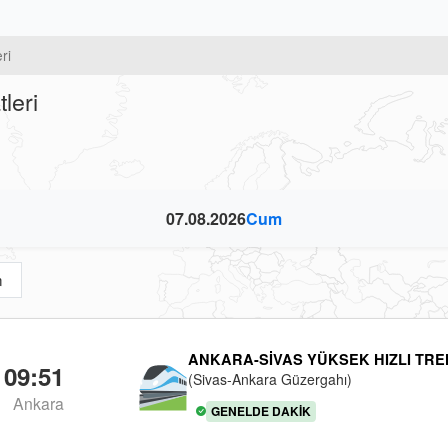
ri
leri
07.08.2026
Cum
m
ANKARA-SIVAS YÜKSEK HIZLI TRE
09:51
(Sivas-Ankara Güzergahı)
Ankara
GENELDE DAKIK