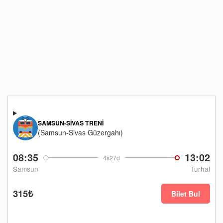
SAMSUN-SIVAS TRENI
(Samsun-Sivas Güzergahı)
08:35
13:02
4s27d
Samsun
Turhal
315₺
Bilet Bul