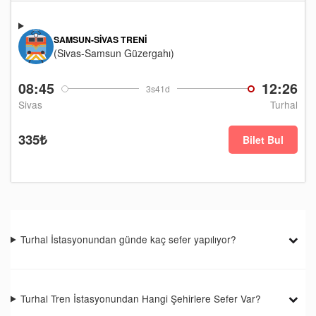
SAMSUN-SIVAS TRENI
(Sivas-Samsun Güzergahı)
08:45
12:26
3s41d
Sivas
Turhal
335₺
Bilet Bul
Turhal İstasyonundan günde kaç sefer yapılıyor?
Turhal Tren İstasyonundan Hangi Şehirlere Sefer Var?