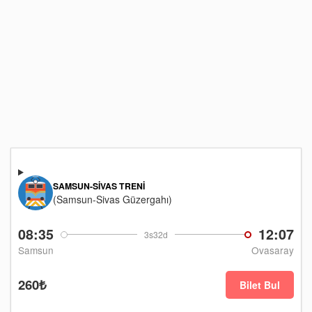
SAMSUN-SIVAS TRENI
(Samsun-Sivas Güzergahı)
08:35
12:07
3s32d
Samsun
Ovasaray
260₺
Bilet Bul