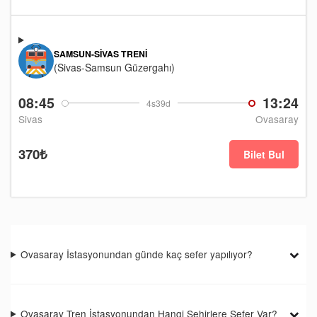
SAMSUN-SIVAS TRENI
(Sivas-Samsun Güzergahı)
08:45
13:24
4s39d
Sivas
Ovasaray
370₺
Bilet Bul
Ovasaray İstasyonundan günde kaç sefer yapılıyor?
Ovasaray Tren İstasyonundan Hangi Şehirlere Sefer Var?