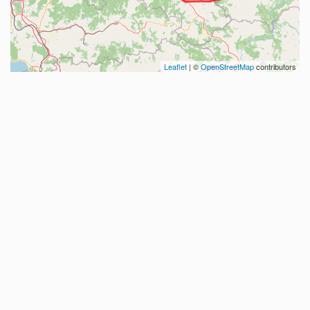
Leaflet
| ©
OpenStreetMap
contributors