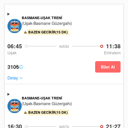
BASMANE-UŞAK TRENI
(Uşak-Basmane Güzergahı)
BAZEN GECIKIR(15 DK)
06:45
11:38
4s53d
Uşak
Emiralem
310₺
Bilet Al
Detay
BASMANE-UŞAK TRENI
(Uşak-Basmane Güzergahı)
BAZEN GECIKIR(15 DK)
16:30
21:27
4s57d