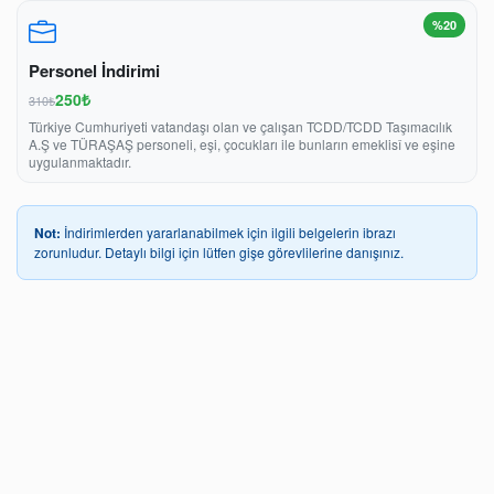
%20
Personel İndirimi
250₺
310₺
Türkiye Cumhuriyeti vatandaşı olan ve çalışan TCDD/TCDD Taşımacılık
A.Ş ve TÜRAŞAŞ personeli, eşi, çocukları ile bunların emeklisî ve eşine
uygulanmaktadır.
Not:
İndirimlerden yararlanabilmek için ilgili belgelerin ibrazı
zorunludur. Detaylı bilgi için lütfen gişe görevlilerine danışınız.