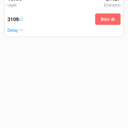
Uşak
Emiralem
310₺
Bilet Al
Detay