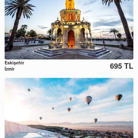
Eskişehir
695 TL
İzmir