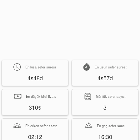
En kısa sefer süresi:
En uzun sefer süresi:
4s48d
4s57d
En düşük bilet fiyatı:
Günlük sefer sayısı:
310₺
3
En erken sefer saati:
En geç sefer saati:
02:12
16:30