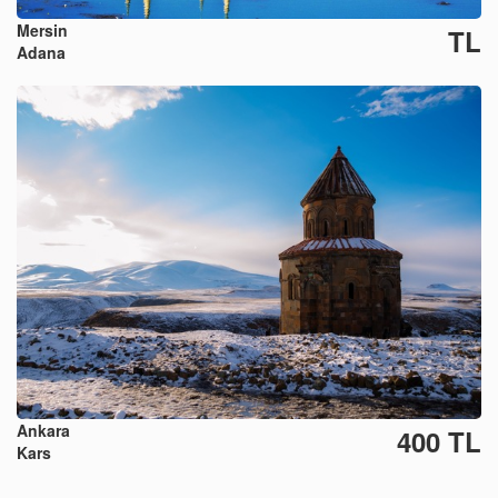
Mersin
TL
Adana
Ankara
400 TL
Kars