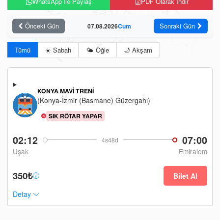
WhatsApp ile Paylaş
PDF Olarak İndir
Önceki Gün
Sonraki Gün
07.08.2026
Cum
Tümü
☀️ Sabah
🌤️ Öğle
🌙 Akşam
KONYA MAVI TRENI
(Konya-İzmir (Basmane) Güzergahı)
SIK RÖTAR YAPAR
02:12
07:00
4s48d
Uşak
Emiralem
350₺
Bilet Al
Detay