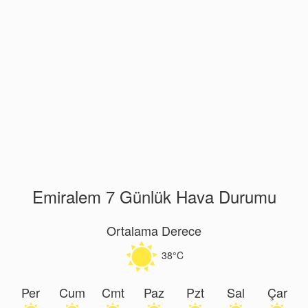
Emiralem 7 Günlük Hava Durumu
Ortalama Derece
38°C
Per
Cum
Cmt
Paz
Pzt
Sal
Çar