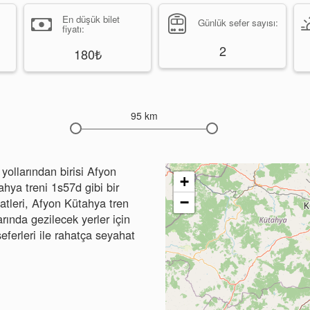
En düşük bilet
Günlük sefer sayısı:
fiyatı:
2
180₺
95 km
ollarından birisi Afyon
+
ahya treni 1s57d gibi bir
−
aatleri, Afyon Kütahya tren
arında gezilecek yerler için
seferleri ile rahatça seyahat