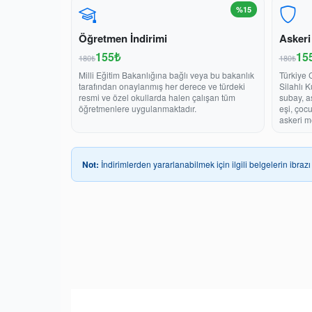
%15
Öğretmen İndirimi
Askeri
155₺
15
180₺
180₺
Milli Eğitim Bakanlığına bağlı veya bu bakanlık
Türkiye 
tarafından onaylanmış her derece ve türdeki
Silahlı 
resmi ve özel okullarda halen çalışan tüm
subay, a
öğretmenlere uygulanmaktadır.
eşi, çoc
askeri m
Not:
İndirimlerden yararlanabilmek için ilgili belgelerin ibrazı 