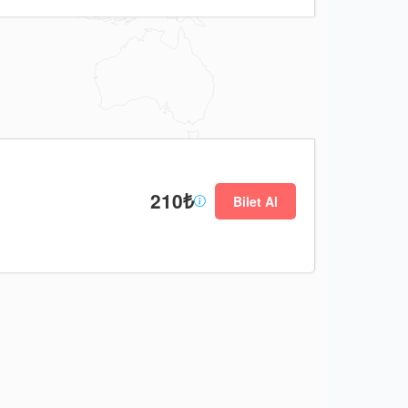
210₺
Bilet Al