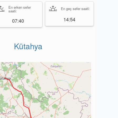
En erken sefer
En geç sefer saati:
saati:
14:54
07:40
Kütahya