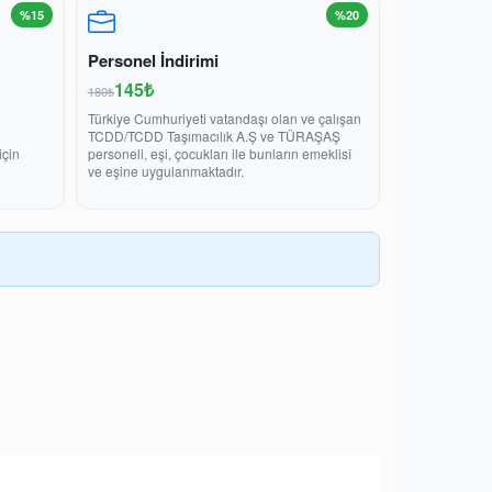
%15
%20
Personel İndirimi
145₺
180₺
Türkiye Cumhuriyeti vatandaşı olan ve çalışan
TCDD/TCDD Taşımacılık A.Ş ve TÜRAŞAŞ
için
personeli, eşi, çocukları ile bunların emeklisî
ve eşine uygulanmaktadır.