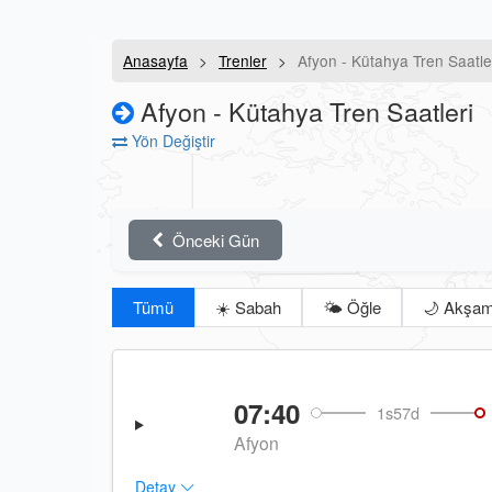
Anasayfa
Trenler
Afyon - Kütahya Tren Saatle
Afyon - Kütahya Tren Saatleri
Yön Değiştir
Önceki Gün
Tümü
☀️ Sabah
🌤️ Öğle
🌙 Akşa
07:40
1s57d
Afyon
Detay