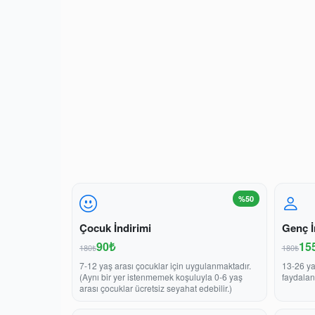
%50
Çocuk İndirimi
Genç İ
90₺
15
180₺
180₺
7-12 yaş arası çocuklar için uygulanmaktadır.
13-26 ya
(Aynı bir yer istenmemek koşuluyla 0-6 yaş
faydalan
arası çocuklar ücretsiz seyahat edebilir.)