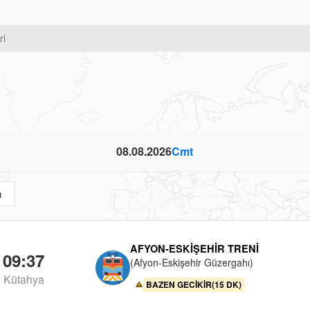
ri
08.08.2026
Cmt
m
AFYON-ESKIŞEHIR TRENI
09:37
(Afyon-Eskişehir Güzergahı)
Kütahya
BAZEN GECIKIR(15 DK)