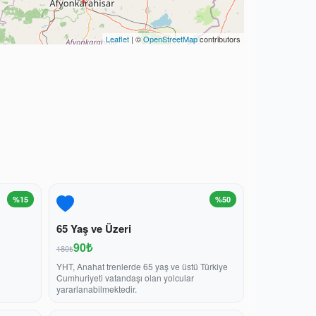
Leaflet
| ©
OpenStreetMap
contributors
%15
%50
65 Yaş ve Üzeri
90₺
180₺
YHT, Anahat trenlerde 65 yaş ve üstü Türkiye
Cumhuriyeti vatandaşı olan yolcular
yararlanabilmektedir.