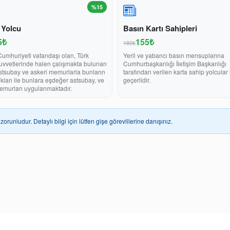
%15
 Yolcu
Basın Kartı Sahipleri
5₺
155₺
180₺
Cumhuriyeti vatandaşı olan, Türk
Yerli ve yabancı basın mensuplarına
Kuvvetlerinde halen çalışmakta bulunan
Cumhurbaşkanlığı İletişim Başkanlığı
stsubay ve askeri memurlarla bunların
tarafından verilen karta sahip yolcular 
ukları ile bunlara eşdeğer astsubay, ve
geçerlidir.
emurları uygulanmaktadır.
zorunludur. Detaylı bilgi için lütfen gişe görevlilerine danışınız.