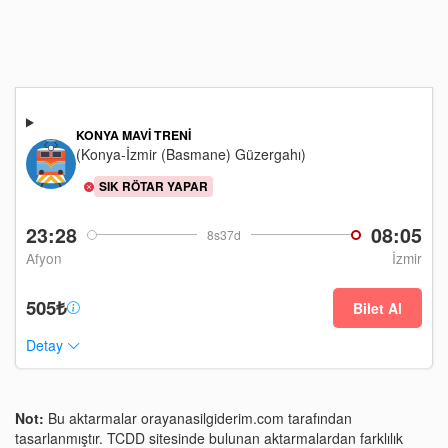
KONYA MAVI TRENI
(Konya-İzmir (Basmane) Güzergahı)
SIK RÖTAR YAPAR
23:28
08:05
8s37d
Afyon
İzmir
505₺
Bilet Al
Detay
Not:
Bu aktarmalar orayanasilgiderim.com tarafından
tasarlanmıştır. TCDD sitesinde bulunan aktarmalardan farklılık