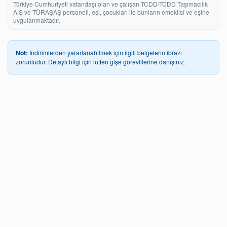
Türkiye Cumhuriyeti vatandaşı olan ve çalışan TCDD/TCDD Taşımacılık
A.Ş ve TÜRAŞAŞ personeli, eşi, çocukları ile bunların emeklisî ve eşine
uygulanmaktadır.
Not:
İndirimlerden yararlanabilmek için ilgili belgelerin ibrazı
zorunludur. Detaylı bilgi için lütfen gişe görevlilerine danışınız.