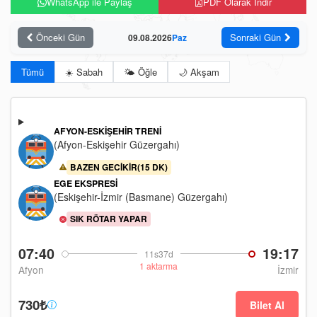
WhatsApp ile Paylaş
PDF Olarak İndir
Önceki Gün
Sonraki Gün
09.08.2026
Paz
Tümü
☀️ Sabah
🌤️ Öğle
🌙 Akşam
AFYON-ESKIŞEHIR TRENI
(Afyon-Eskişehir Güzergahı)
BAZEN GECIKIR(15 DK)
EGE EKSPRESI
(Eskişehir-İzmir (Basmane) Güzergahı)
SIK RÖTAR YAPAR
07:40
19:17
11s37d
1 aktarma
Afyon
İzmir
730₺
Bilet Al