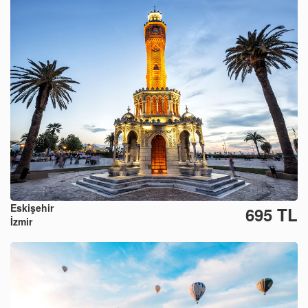
Eskişehir
695 TL
İzmir