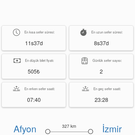
En kısa sefer süresi:
En uzun sefer süresi:
11s37d
8s37d
En düşük bilet fiyatı:
Günlük sefer sayısı:
505₺
2
En erken sefer saati:
En geç sefer saati:
07:40
23:28
Afyon
İzmir
327 km