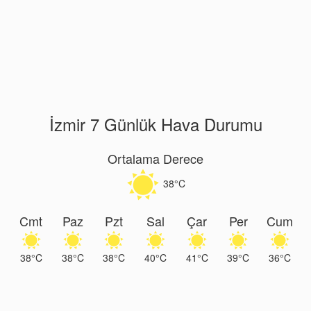
İzmir 7 Günlük Hava Durumu
Ortalama Derece
38°C
Cmt
Paz
Pzt
Sal
Çar
Per
Cum
38°C
38°C
38°C
40°C
41°C
39°C
36°C