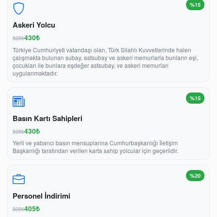
%15
Askeri Yolcu
430₺
505₺
Türkiye Cumhuriyeti vatandaşı olan, Türk Silahlı Kuvvetlerinde halen
çalışmakta bulunan subay, astsubay ve askeri memurlarla bunların eşi,
çocukları ile bunlara eşdeğer astsubay, ve askeri memurları
uygulanmaktadır.
%15
Basın Kartı Sahipleri
430₺
505₺
Yerli ve yabancı basın mensuplarına Cumhurbaşkanlığı İletişim
Başkanlığı tarafından verilen karta sahip yolcular için geçerlidir.
%20
Personel İndirimi
405₺
505₺