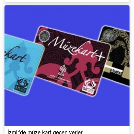
İzmir'de müze kart geçen yerler