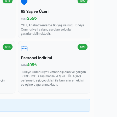
%15
%50
65 Yaş ve Üzeri
255₺
505₺
YHT, Anahat trenlerde 65 yaş ve üstü Türkiye
Cumhuriyeti vatandaşı olan yolcular
yararlanabilmektedir.
%15
%20
Personel İndirimi
405₺
505₺
Türkiye Cumhuriyeti vatandaşı olan ve çalışan
TCDD/TCDD Taşımacılık A.Ş ve TÜRAŞAŞ
için
personeli, eşi, çocukları ile bunların emeklisî
ve eşine uygulanmaktadır.