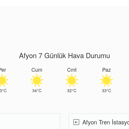
Afyon 7 Günlük Hava Durumu
Per
Cum
Cmt
Paz
3°C
34°C
32°C
33°C
Afyon Tren İstasy