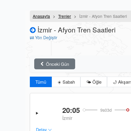
Anasayfa
Trenler
İzmir - Afyon Tren Saatleri
İzmir - Afyon Tren Saatleri
Yön Değiştir
Önceki Gün
Tümü
☀️ Sabah
🌤️ Öğle
🌙 Akşa
20:05
9s03d
İzmir
Detay