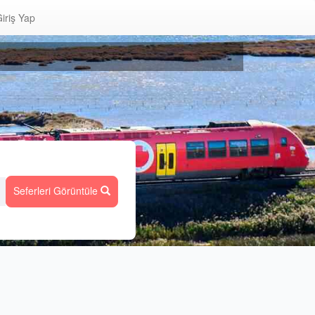
iriş Yap
Seferleri Görüntüle