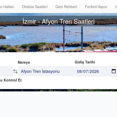
o Hatları
Otobüs Saatleri
Gezi Rehberi
Feribot/Vapur
G
İzmir - Afyon Tren Saatleri
Gidiş Tarihi
Nereye
u Kontrol Et