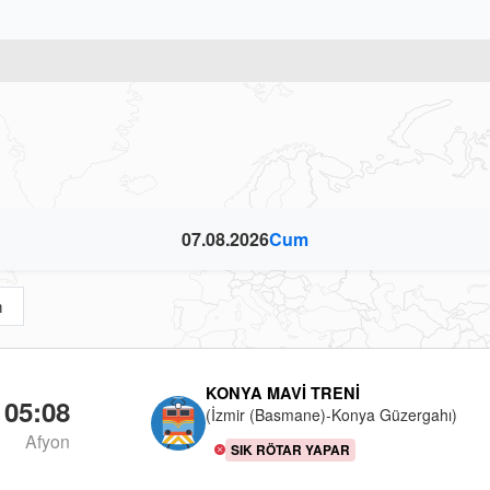
07.08.2026
Cum
m
KONYA MAVI TRENI
05:08
(İzmir (Basmane)-Konya Güzergahı)
Afyon
SIK RÖTAR YAPAR