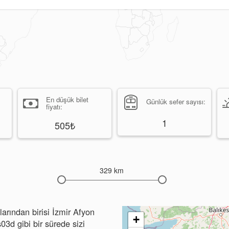
En düşük bilet
Günlük sefer sayısı:
fiyatı:
1
505₺
329 km
arından birisi İzmir Afyon
+
s03d gibi bir sürede sizi