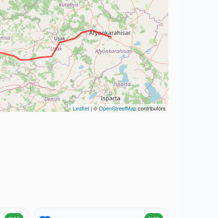
Leaflet
| ©
OpenStreetMap
contributors