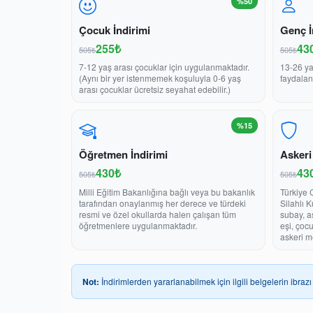
%50
Çocuk İndirimi
Genç İ
255₺
43
505₺
505₺
7-12 yaş arası çocuklar için uygulanmaktadır.
13-26 ya
(Aynı bir yer istenmemek koşuluyla 0-6 yaş
faydalan
arası çocuklar ücretsiz seyahat edebilir.)
%15
Öğretmen İndirimi
Askeri
430₺
43
505₺
505₺
Milli Eğitim Bakanlığına bağlı veya bu bakanlık
Türkiye 
tarafından onaylanmış her derece ve türdeki
Silahlı 
resmi ve özel okullarda halen çalışan tüm
subay, a
öğretmenlere uygulanmaktadır.
eşi, çoc
askeri m
Not:
İndirimlerden yararlanabilmek için ilgili belgelerin ibrazı 