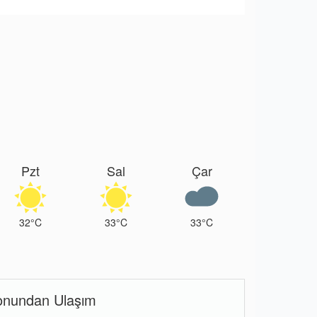
Pzt
Sal
Çar
32°C
33°C
33°C
onundan Ulaşım