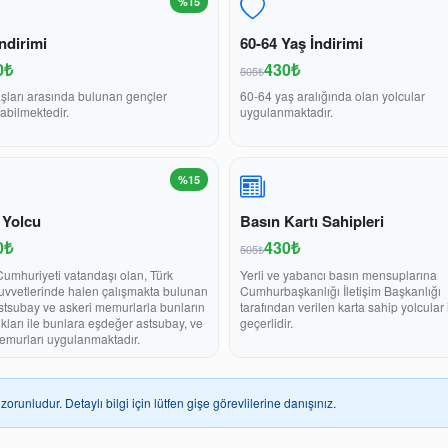
%15
ndirimi
60-64 Yaş İndirimi
0₺
430₺
505₺
şları arasında bulunan gençler
60-64 yaş aralığında olan yolcular
abilmektedir.
uygulanmaktadır.
%15
 Yolcu
Basın Kartı Sahipleri
0₺
430₺
505₺
Cumhuriyeti vatandaşı olan, Türk
Yerli ve yabancı basın mensuplarına
Kuvvetlerinde halen çalışmakta bulunan
Cumhurbaşkanlığı İletişim Başkanlığı
stsubay ve askeri memurlarla bunların
tarafından verilen karta sahip yolcular 
ukları ile bunlara eşdeğer astsubay, ve
geçerlidir.
emurları uygulanmaktadır.
zorunludur. Detaylı bilgi için lütfen gişe görevlilerine danışınız.