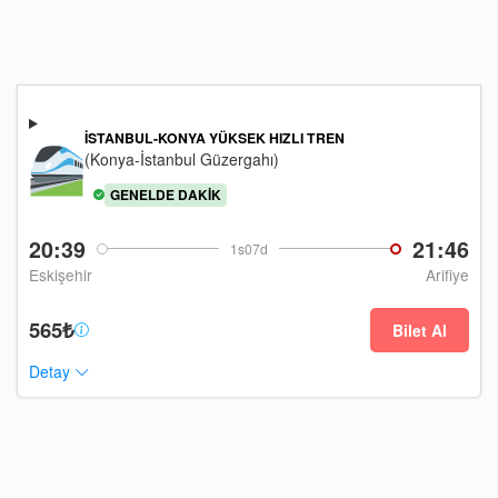
İSTANBUL-KONYA YÜKSEK HIZLI TREN
(Konya-İstanbul Güzergahı)
GENELDE DAKIK
20:39
21:46
1s07d
Eskişehir
Arifiye
565₺
Bilet Al
Detay