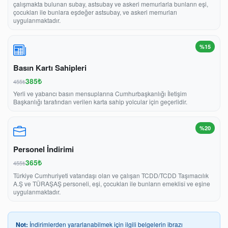
çalışmakta bulunan subay, astsubay ve askeri memurlarla bunların eşi,
çocukları ile bunlara eşdeğer astsubay, ve askeri memurları
uygulanmaktadır.
%15
Basın Kartı Sahipleri
385₺
455₺
Yerli ve yabancı basın mensuplarına Cumhurbaşkanlığı İletişim
Başkanlığı tarafından verilen karta sahip yolcular için geçerlidir.
%20
Personel İndirimi
365₺
455₺
Türkiye Cumhuriyeti vatandaşı olan ve çalışan TCDD/TCDD Taşımacılık
A.Ş ve TÜRAŞAŞ personeli, eşi, çocukları ile bunların emeklisî ve eşine
uygulanmaktadır.
Not:
İndirimlerden yararlanabilmek için ilgili belgelerin ibrazı