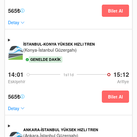
565₺
Bilet Al
Detay
İSTANBUL-KONYA YÜKSEK HIZLI TREN
(Konya-İstanbul Güzergahı)
GENELDE DAKIK
14:01
15:12
1s11d
Eskişehir
Arifiye
565₺
Bilet Al
Detay
ANKARA-İSTANBUL YÜKSEK HIZLI TREN
(Ankara-İstanbul Güzergahı)