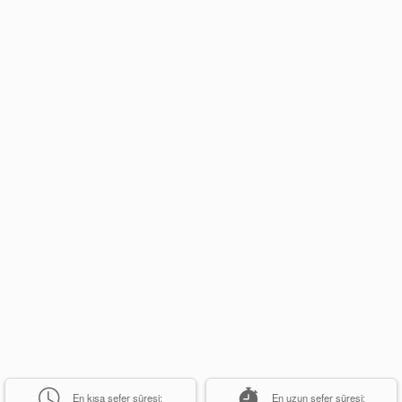
En kısa sefer süresi:
En uzun sefer süresi: