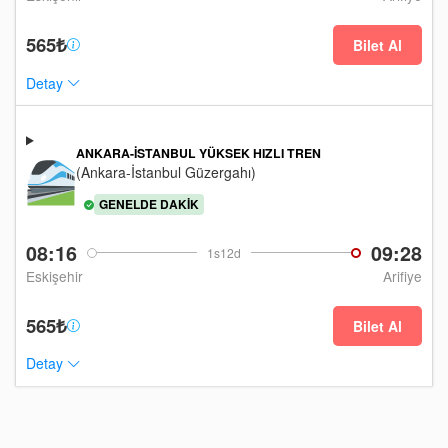
565₺
Bilet Al
Detay
ANKARA-İSTANBUL YÜKSEK HIZLI TREN
(Ankara-İstanbul Güzergahı)
GENELDE DAKIK
08:16
09:28
1s12d
Eskişehir
Arifiye
565₺
Bilet Al
Detay