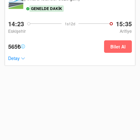
GENELDE DAKIK
14:23
15:35
1s12d
Eskişehir
Arifiye
565₺
Bilet Al
Detay