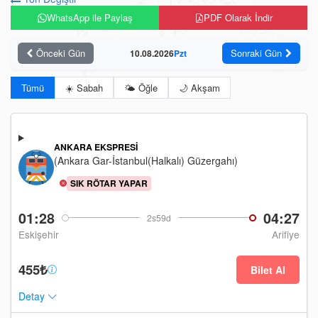
WhatsApp ile Paylaş
PDF Olarak İndir
Önceki Gün
Sonraki Gün
10.08.2026
Pzt
Tümü
☀️ Sabah
🌤️ Öğle
🌙 Akşam
ANKARA EKSPRESI
(Ankara Gar-İstanbul(Halkalı) Güzergahı)
SIK RÖTAR YAPAR
01:28
04:27
2s59d
Eskişehir
Arifiye
455₺
Bilet Al
Detay