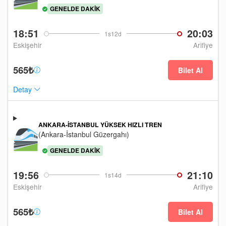
GENELDE DAKIK
18:51
20:03
1s12d
Eskişehir
Arifiye
565₺
Bilet Al
Detay
ANKARA-İSTANBUL YÜKSEK HIZLI TREN
(Ankara-İstanbul Güzergahı)
GENELDE DAKIK
19:56
21:10
1s14d
Eskişehir
Arifiye
565₺
Bilet Al