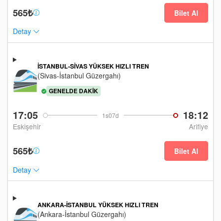
565₺
Bilet Al
Detay
İSTANBUL-SIVAS YÜKSEK HIZLI TREN
(Sivas-İstanbul Güzergahı)
GENELDE DAKIK
17:05
18:12
1s07d
Eskişehir
Arifiye
565₺
Bilet Al
Detay
ANKARA-İSTANBUL YÜKSEK HIZLI TREN
(Ankara-İstanbul Güzergahı)