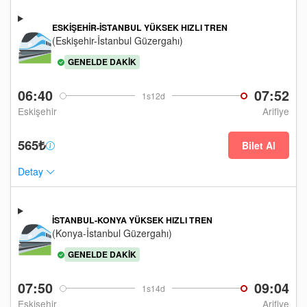
ESKIŞEHIR-İSTANBUL YÜKSEK HIZLI TREN
(Eskişehir-İstanbul Güzergahı)
GENELDE DAKIK
06:40
07:52
1s12d
Eskişehir
Arifiye
565₺
Bilet Al
Detay
İSTANBUL-KONYA YÜKSEK HIZLI TREN
(Konya-İstanbul Güzergahı)
GENELDE DAKIK
07:50
09:04
1s14d
Eskişehir
Arifiye