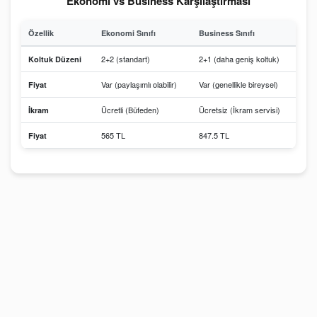
Ekonomi vs Business Karşılaştırması
Özellik
Ekonomi Sınıfı
Business Sınıfı
2+2 (standart)
2+1 (daha geniş koltuk)
Koltuk Düzeni
Var (paylaşımlı olabilir)
Var (genellikle bireysel)
Fiyat
Ücretli (Büfeden)
Ücretsiz (İkram servisi)
İkram
565 TL
847.5 TL
Fiyat