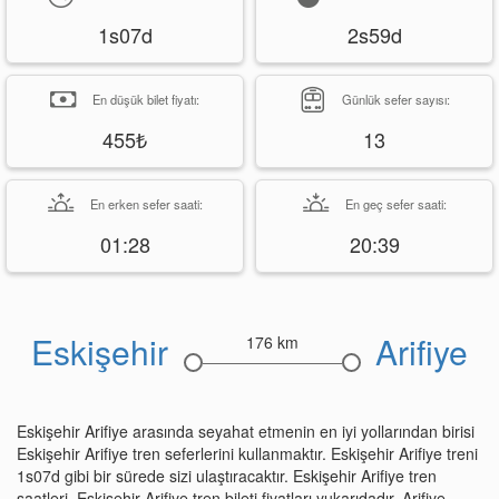
1s07d
2s59d
En düşük bilet fiyatı:
Günlük sefer sayısı:
455₺
13
En erken sefer saati:
En geç sefer saati:
01:28
20:39
Eskişehir
Arifiye
176 km
Eskişehir Arifiye arasında seyahat etmenin en iyi yollarından birisi
Eskişehir Arifiye tren seferlerini kullanmaktır. Eskişehir Arifiye treni
1s07d gibi bir sürede sizi ulaştıracaktır. Eskişehir Arifiye tren
saatleri, Eskişehir Arifiye tren bileti fiyatları yukarıdadır. Arifiye