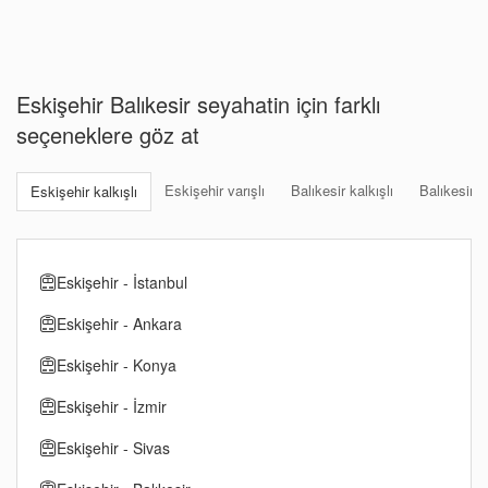
Eskişehir Balıkesir seyahatin için farklı
seçeneklere göz at
Eskişehir varışlı
Balıkesir kalkışlı
Balıkesir va
Eskişehir kalkışlı
Eskişehir - İstanbul
Eskişehir - Ankara
Eskişehir - Konya
Eskişehir - İzmir
Eskişehir - Sivas