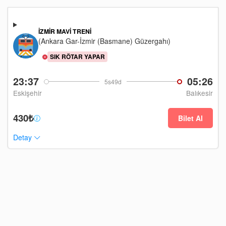
İZMIR MAVI TRENI
(Ankara Gar-İzmir (Basmane) Güzergahı)
SIK RÖTAR YAPAR
23:37
05:26
5s49d
Eskişehir
Balıkesir
430₺
Bilet Al
Detay