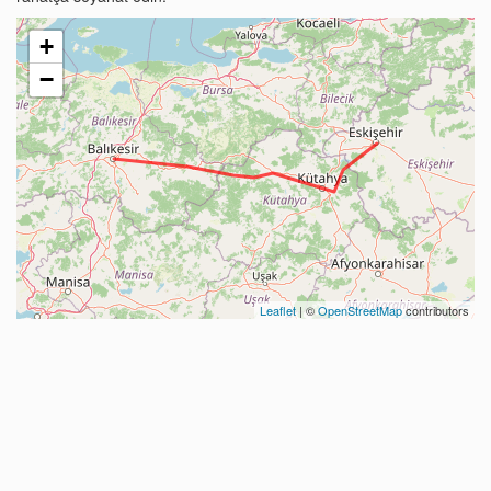
+
−
Leaflet
| ©
OpenStreetMap
contributors