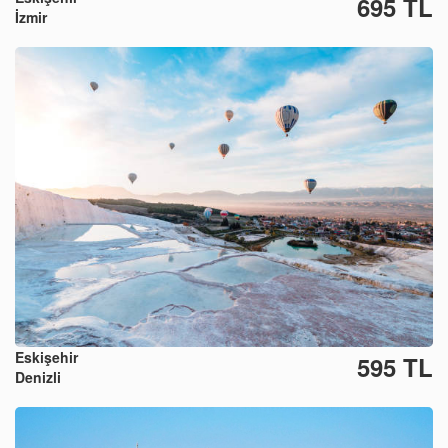
695 TL
İzmir
Eskişehir
595 TL
Denizli