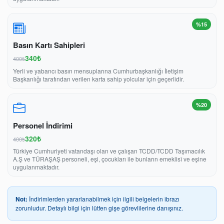
%15
Basın Kartı Sahipleri
340₺
400₺
Yerli ve yabancı basın mensuplarına Cumhurbaşkanlığı İletişim
Başkanlığı tarafından verilen karta sahip yolcular için geçerlidir.
%20
Personel İndirimi
320₺
400₺
Türkiye Cumhuriyeti vatandaşı olan ve çalışan TCDD/TCDD Taşımacılık
A.Ş ve TÜRAŞAŞ personeli, eşi, çocukları ile bunların emeklisî ve eşine
uygulanmaktadır.
Not:
İndirimlerden yararlanabilmek için ilgili belgelerin ibrazı
zorunludur. Detaylı bilgi için lütfen gişe görevlilerine danışınız.