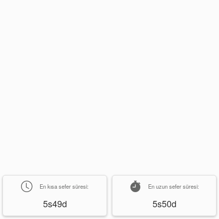
En kısa sefer süresi:
En uzun sefer süresi:
5s49d
5s50d