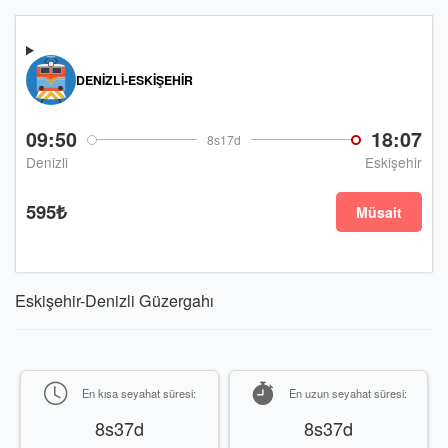
DENIZLI-ESKIŞEHIR
09:50
18:07
8s17d
Denizli
Eskişehir
595₺
Müsait
Eskişehir-Denizli Güzergahı
En kısa seyahat süresi:
En uzun seyahat süresi:
8s37d
8s37d