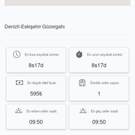
Denizli-Eskişehir Güzergahı
En kısa seyahat süresi:
En uzun seyahat süresi:
8s17d
8s17d
En düşük bilet fiyatı:
Günlük sefer sayısı:
595₺
1
En erken sefer saati:
En geç sefer saati:
09:50
09:50