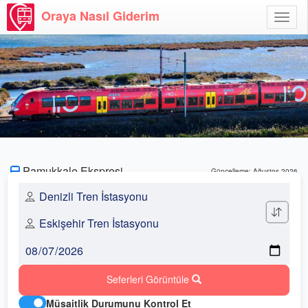
Oraya Nasıl Giderim
Menü
Aç
Pamukkale Ekspresi
Güncelleme: Ağustos 2026
Seferleri Görüntüle
Müsaitlik Durumunu Kontrol Et