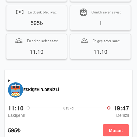
En düşük bilet fiyatı:
Günlük sefer sayısı:
595₺
1
En erken sefer saati:
En geç sefer saati:
11:10
11:10
ESKIŞEHIR-DENIZLI
11:10
19:47
8s37d
Eskişehir
Denizli
595₺
Müsait