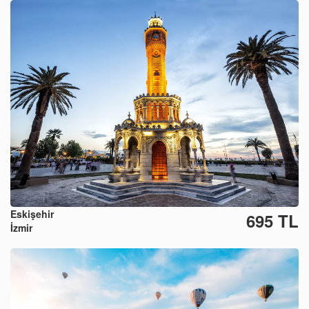
Eskişehir
695 TL
İzmir