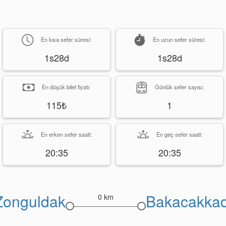
En kısa sefer süresi:
En uzun sefer süresi:
1s28d
1s28d
En düşük bilet fiyatı:
Günlük sefer sayısı:
115₺
1
En erken sefer saati:
En geç sefer saati:
20:35
20:35
Zonguldak
Bakacakkad
0 km