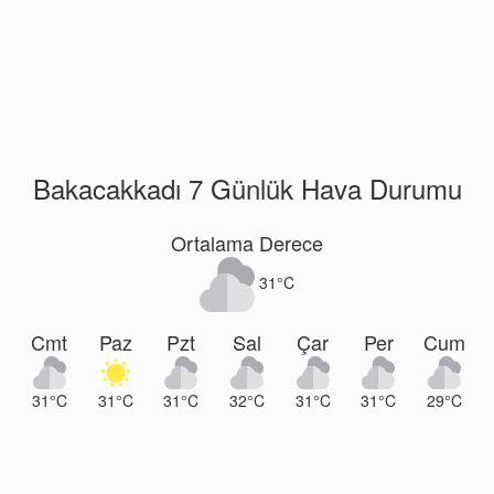
Bakacakkadı 7 Günlük Hava Durumu
Ortalama Derece
31°C
Cmt
Paz
Pzt
Sal
Çar
Per
Cum
31°C
31°C
31°C
32°C
31°C
31°C
29°C