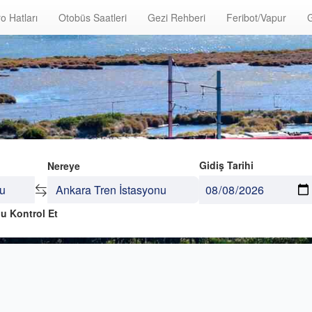
o Hatları
Otobüs Saatleri
Gezi Rehberi
Feribot/Vapur
G
Gidiş Tarihi
Nereye
u Kontrol Et