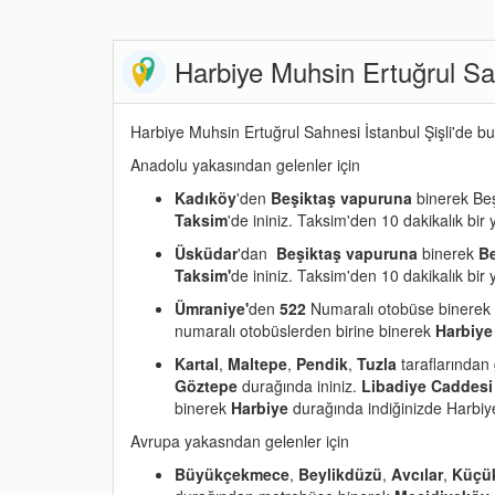
Harbiye Muhsin Ertuğrul Sah
Harbiye Muhsin Ertuğrul Sahnesi İstanbul Şişli'de b
Anadolu yakasından gelenler için
Kadıköy
'den
Beşiktaş vapuruna
binerek Beş
Taksim
'de ininiz. Taksim'den 10 dakikalık bir
Üsküdar
'dan
Beşiktaş vapuruna
binerek
Be
Taksim'
de ininiz. Taksim'den 10 dakikalık bir
Ümraniye'
den
522
Numaralı otobüse binerek
numaralı otobüslerden birine binerek
Harbiye
Kartal
,
Maltepe
,
Pendik
,
Tuzla
taraflarından
Göztepe
durağında ininiz.
Libadiye Caddesi
binerek
Harbiye
durağında indiğinizde Harbiye
Avrupa yakasndan gelenler için
Büyükçekmece
,
Beylikdüzü
,
Avcılar
,
Küçü