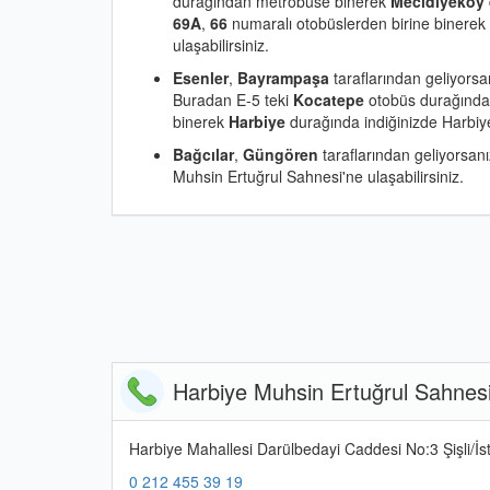
durağından metrobüse binerek
Mecidiyeköy
69A
,
66
numaralı otobüslerden birine binerek
ulaşabilirsiniz.
Esenler
,
Bayrampaşa
taraflarından geliyors
Buradan E-5 teki
Kocatepe
otobüs durağınd
binerek
Harbiye
durağında indiğinizde Harbiye
Bağcılar
,
Güngören
taraflarından geliyorsan
Muhsin Ertuğrul Sahnesi'ne ulaşabilirsiniz.
Harbiye Muhsin Ertuğrul Sahnesi İ
Harbiye Mahallesi Darülbedayi Caddesi No:3 Şişli/İs
0 212 455 39 19