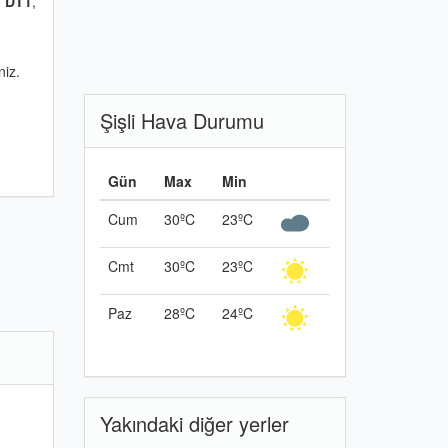
n
DT1
,
niz.
Şişli Hava Durumu
Gün
Max
Min
Cum
30ºC
23ºC
Cmt
30ºC
23ºC
Paz
28ºC
24ºC
Yakındaki diğer yerler