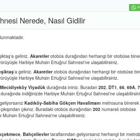
P
nesi Nerede, Nasıl Gidilir
ulunmaktadır.
iktaş'a geliniz.
Akaretler
otobüs durağından herhangi bir otobüse bine
 yürüyüşle Harbiye Muhsin Ertuğrul Sahnesi'ne ulaşabilirsiniz.
şiktaş
'a geliniz.
Akaretler
otobüs durağından herhangi bir otobüse bi
 yürüyüşle Harbiye Muhsin Ertuğrul Sahnesi'ne ulaşabilirsiniz.
Mecidiyeköy Viyadük
durağında ininiz. Buradan
202
,
DT1
,
66
,
69A
,
durağında indiğinizde Harbiye Muhsin Ertuğrul Sahnesi'ne ulaşabilirsini
 geliyorsanız
Kadıköy-Sabiha Gökçen Havalimanı
metrosuna binerek
çıkışından çıkınız. Buradaki otobüs durağından
202
numaralı otobüse
 Muhsin Ertuğrul Sahnesi'ne ulaşabilirsiniz.
kçekmece
,
Bahçelievler
taraflarından geliyorsanız herhangi bir metro