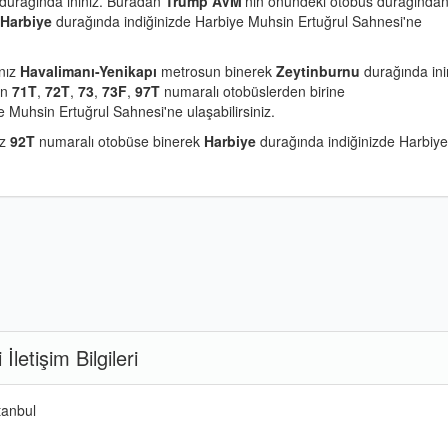
durağında ininiz. Buradan
Trump AVM
'nin önündeki otobüs durağında
Harbiye
durağında indiğinizde Harbiye Muhsin Ertuğrul Sahnesi'ne
anız
Havalimanı-Yenikapı
metrosun binerek
Zeytinburnu
durağında ini
an
71T
,
72T
,
73
,
73F
,
97T
numaralı otobüslerden birine
 Muhsin Ertuğrul Sahnesi'ne ulaşabilirsiniz.
ız
92T
numaralı otobüse binerek
Harbiye
durağında indiğinizde Harbiye
letişim Bilgileri
tanbul