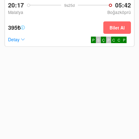
20:17
05:42
9s25d
Malatya
Boğazköprü
395₺
Bilet Al
Detay
P
S
Ç
P
C
C
P