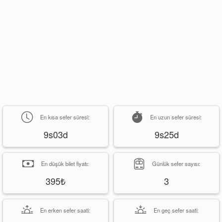
En kısa sefer süresi:
En uzun sefer süresi:
9s03d
9s25d
En düşük bilet fiyatı:
Günlük sefer sayısı:
395₺
3
En erken sefer saati:
En geç sefer saati: