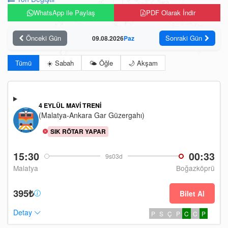
WhatsApp ile Paylaş
PDF Olarak İndir
Önceki Gün
Sonraki Gün
09.08.2026
Paz
Tümü
☀️ Sabah
🌤️ Öğle
🌙 Akşam
4 EYLÜL MAVI TRENI
(Malatya-Ankara Gar Güzergahı)
SIK RÖTAR YAPAR
15:30
00:33
9s03d
Malatya
Boğazköprü
395₺
Bilet Al
Detay
P
S
Ç
P
C
C
P