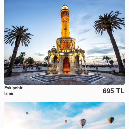
Eskişehir
695 TL
İzmir