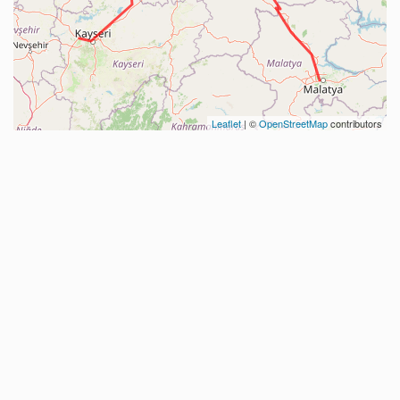
Leaflet
| ©
OpenStreetMap
contributors