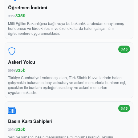
Öğretmen İndirimi
335₺
395₺
Milli Eğitim Bakanlığına bağlı veya bu bakanlık tarafından onaylanmış
her derece ve türdeki resmi ve özel okullarda halen çalışan tüm
öğretmenlere uygulanmaktadır.
%15
Askeri Yolcu
335₺
395₺
Türkiye Cumhuriyeti vatandaşı olan, Türk Silahlı Kuvvetlerinde halen
çalışmakta bulunan subay, astsubay ve askeri memurlarla bunların eşi,
çocukları ile bunlara eşdeğer astsubay, ve askeri memurları
uygulanmaktadır.
%15
Basın Kartı Sahipleri
335₺
395₺
Yerli ve yabancı basın mensuplarına Cumhurbaşkanlığı İletişim