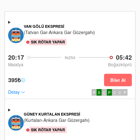
VAN GÖLÜ EKSPRESI
(Tatvan Gar-Ankara Gar Güzergahı)
SIK RÖTAR YAPAR
20:17
05:42
9s25d
Malatya
Boğazköprü
395₺
Bilet Al
Detay
P
S
Ç
P
C
C
P
GÜNEY KURTALAN EKSPRESI
(Kurtalan-Ankara Gar Güzergahı)
SIK RÖTAR YAPAR