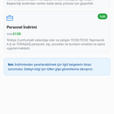
Başkanlığı tarafından verilen karta sahip yolcular için geçerlidir.
%20
Personel İndirimi
315₺
395₺
Türkiye Cumhuriyeti vatandaşı olan ve çalışan TCDD/TCDD Taşımacılık
A.Ş ve TÜRAŞAŞ personeli, eşi, çocukları ile bunların emeklisî ve eşine
uygulanmaktadır.
Not:
İndirimlerden yararlanabilmek için ilgili belgelerin ibrazı
zorunludur. Detaylı bilgi için lütfen gişe görevlilerine danışınız.