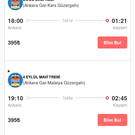
(Ankara Gar-Kars Güzergahı)
18:00
01:21
7s21d
Ankara
Kayseri
395₺
Bilet Bul
4 EYLÜL MAVI TRENI
(Ankara Gar-Malatya Güzergahı)
19:10
02:45
7s35d
Ankara
Kayseri
395₺
Bilet Bul