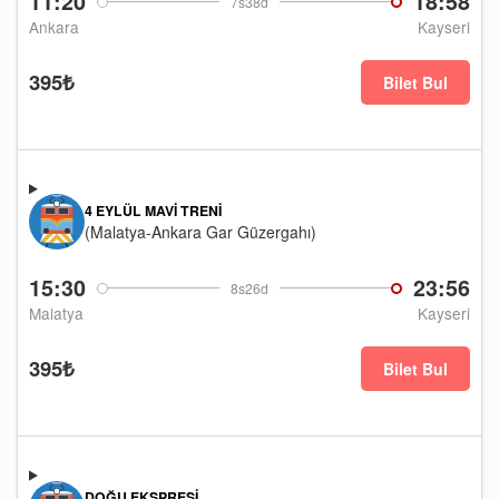
11:20
18:58
7s38d
Ankara
Kayseri
395₺
Bilet Bul
4 EYLÜL MAVI TRENI
(Malatya-Ankara Gar Güzergahı)
15:30
23:56
8s26d
Malatya
Kayseri
395₺
Bilet Bul
DOĞU EKSPRESI