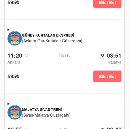
595₺
Bilet Bul
GÜNEY KURTALAN EKSPRESI
(Ankara Gar-Kurtalan Güzergahı)
11:20
03:51
16s31d
Ankara
Malatya
595₺
Bilet Bul
MALATYA-SIVAS TRENI
(Sivas-Malatya Güzergahı)