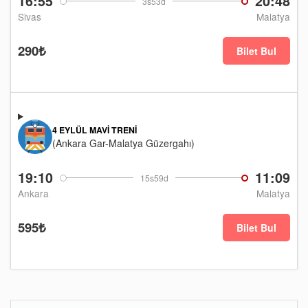
16:55
20:48
3s53d
Sivas
Malatya
290₺
Bilet Bul
4 EYLÜL MAVI TRENI
(Ankara Gar-Malatya Güzergahı)
19:10
11:09
15s59d
Ankara
Malatya
595₺
Bilet Bul