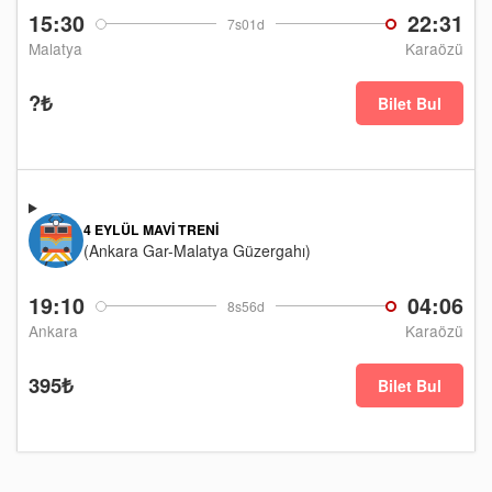
15:30
22:31
7s01d
Malatya
Karaözü
?₺
Bilet Bul
4 EYLÜL MAVI TRENI
(Ankara Gar-Malatya Güzergahı)
19:10
04:06
8s56d
Ankara
Karaözü
395₺
Bilet Bul