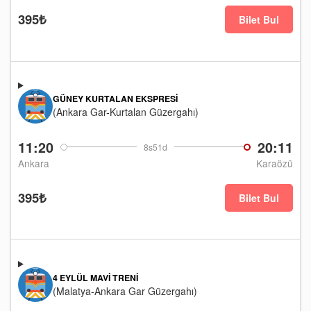
395₺
Bilet Bul
GÜNEY KURTALAN EKSPRESI
(Ankara Gar-Kurtalan Güzergahı)
11:20
20:11
8s51d
Ankara
Karaözü
395₺
Bilet Bul
4 EYLÜL MAVI TRENI
(Malatya-Ankara Gar Güzergahı)