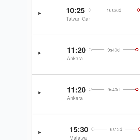
10:25
16s26d
Tatvan Gar
11:20
9s40d
Ankara
11:20
9s40d
Ankara
15:30
6s13d
Malatya