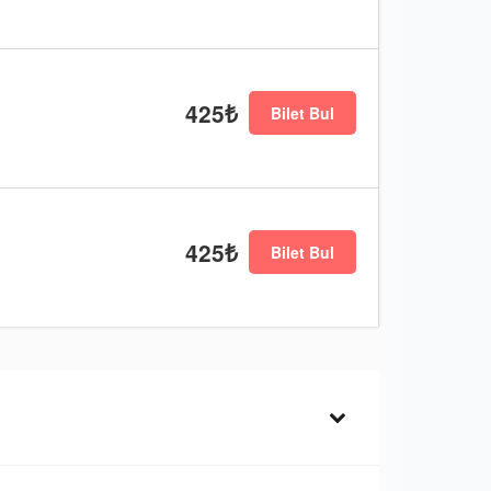
425₺
Bilet Bul
425₺
Bilet Bul