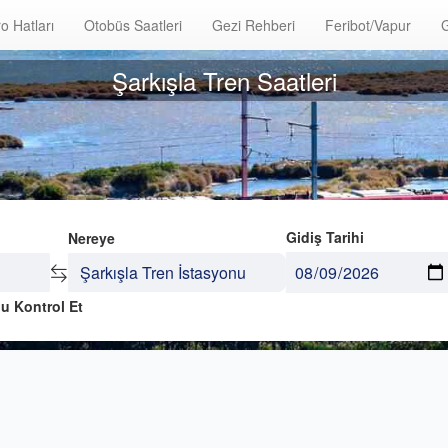
o Hatları
Otobüs Saatleri
Gezi Rehberi
Feribot/Vapur
G
Şarkışla Tren Saatleri
Gidiş Tarihi
Nereye
u Kontrol Et