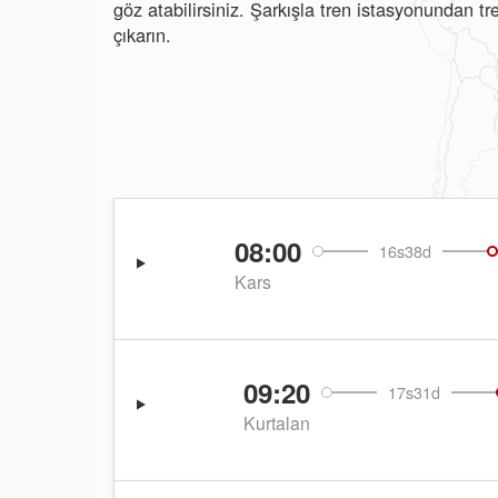
göz atabilirsiniz. Şarkışla tren istasyonundan t
çıkarın.
08:00
16s38d
Kars
09:20
17s31d
Kurtalan