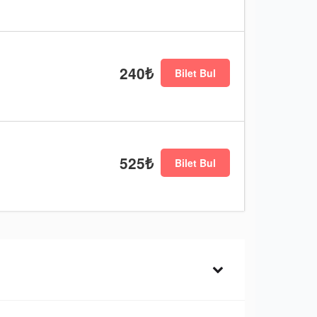
240₺
Bilet Bul
525₺
Bilet Bul