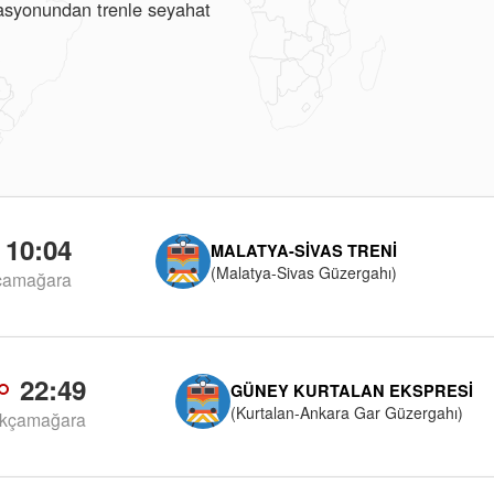
stasyonundan trenle seyahat
10:04
MALATYA-SIVAS TRENI
(Malatya-Sivas Güzergahı)
çamağara
22:49
GÜNEY KURTALAN EKSPRESI
(Kurtalan-Ankara Gar Güzergahı)
kçamağara