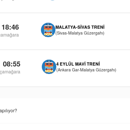
18:46
MALATYA-SIVAS TRENI
(Sivas-Malatya Güzergahı)
çamağara
08:55
4 EYLÜL MAVI TRENI
(Ankara Gar-Malatya Güzergahı)
çamağara
pılıyor?