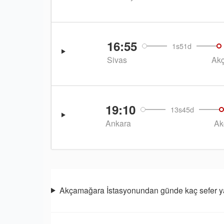
16:55
1s51d
Sivas
Ak
19:10
13s45d
Ankara
Ak
Akçamağara İstasyonundan günde kaç sefer ya