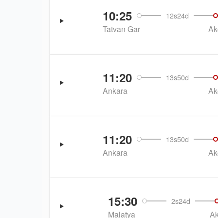
10:25
12s24d
Tatvan Gar
Ak
11:20
13s50d
Ankara
Ak
11:20
13s50d
Ankara
Ak
15:30
2s24d
Malatya
A