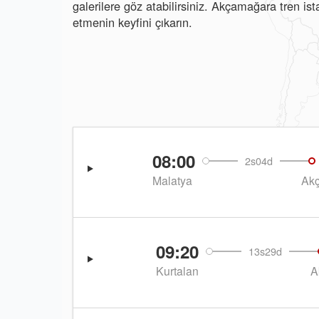
galerilere göz atabilirsiniz. Akçamağara tren i
etmenin keyfini çıkarın.
08:00
2s04d
Malatya
Ak
09:20
13s29d
Kurtalan
A