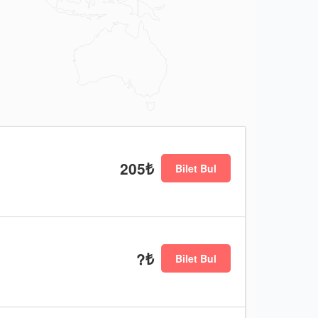
205₺
Bilet Bul
?₺
Bilet Bul