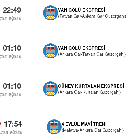
22:49
VAN GÖLÜ EKSPRESI
(Tatvan Gar-Ankara Gar Güzergahı)
çamağara
01:10
VAN GÖLÜ EKSPRESI
(Ankara Gar-Tatvan Gar Güzergahı)
çamağara
01:10
GÜNEY KURTALAN EKSPRESI
(Ankara Gar-Kurtalan Güzergahı)
çamağara
17:54
4 EYLÜL MAVI TRENI
(Malatya-Ankara Gar Güzergahı)
kçamağara