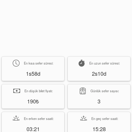
En kısa sefer süresi:
En uzun sefer süresi:
1s58d
2s10d
En düşük bilet fiyatı:
Günlük sefer sayısı:
190₺
3
En erken sefer saati:
En geç sefer saati:
03:21
15:28