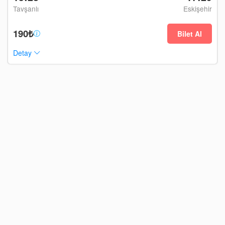
Tavşanlı
Eskişehir
190₺
Bilet Al
Detay