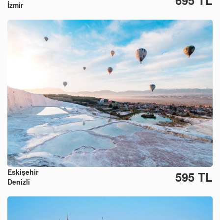
695 TL
İzmir
Eskişehir
595 TL
Denizli