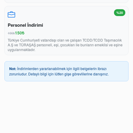
%20
Personel İndirimi
150₺
190₺
Türkiye Cumhuriyeti vatandaşı olan ve çalışan TCDD/TCDD Taşımacılık
A.Ş ve TÜRAŞAŞ personeli, eşi, çocukları ile bunların emeklisî ve eşine
uygulanmaktadır.
Not:
İndirimlerden yararlanabilmek için ilgili belgelerin ibrazı
zorunludur. Detaylı bilgi için lütfen gişe görevlilerine danışınız.