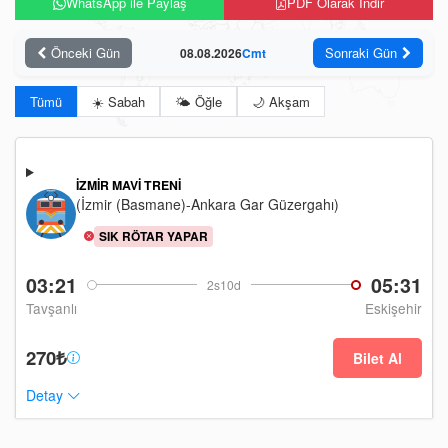
WhatsApp ile Paylaş
PDF Olarak İndir
Önceki Gün
Sonraki Gün
08.08.2026
Cmt
Tümü
☀️ Sabah
🌤️ Öğle
🌙 Akşam
İZMIR MAVI TRENI
(İzmir (Basmane)-Ankara Gar Güzergahı)
SIK RÖTAR YAPAR
03:21
05:31
2s10d
Tavşanlı
Eskişehir
270₺
Bilet Al
Detay