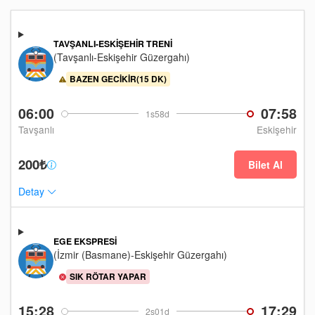
TAVŞANLI-ESKIŞEHIR TRENI
(Tavşanlı-Eskişehir Güzergahı)
BAZEN GECIKIR(15 DK)
06:00
07:58
1s58d
Tavşanlı
Eskişehir
200₺
Bilet Al
Detay
EGE EKSPRESI
(İzmir (Basmane)-Eskişehir Güzergahı)
SIK RÖTAR YAPAR
15:28
17:29
2s01d