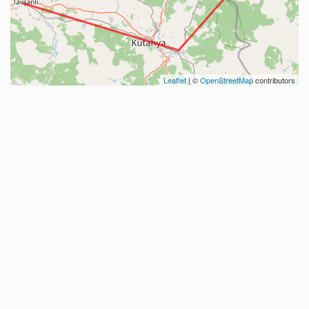
Leaflet
| ©
OpenStreetMap
contributors