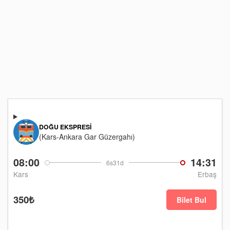
DOĞU EKSPRESI
(Kars-Ankara Gar Güzergahı)
08:00
14:31
6s31d
Kars
Erbaş
350₺
Bilet Bul