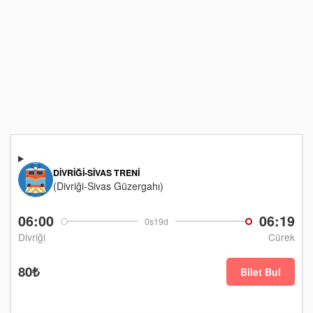
DIVRIĞI-SIVAS TRENI
(Divriği-Sivas Güzergahı)
06:00
06:19
0s19d
Divriği
Cürek
80₺
Bilet Bul