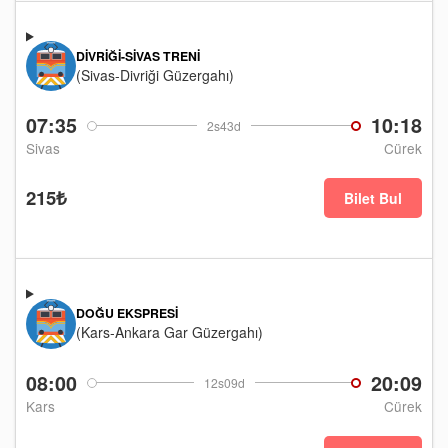
DIVRIĞI-SIVAS TRENI
(Sivas-Divriği Güzergahı)
07:35
10:18
2s43d
Sivas
Cürek
215₺
Bilet Bul
DOĞU EKSPRESI
(Kars-Ankara Gar Güzergahı)
08:00
20:09
12s09d
Kars
Cürek