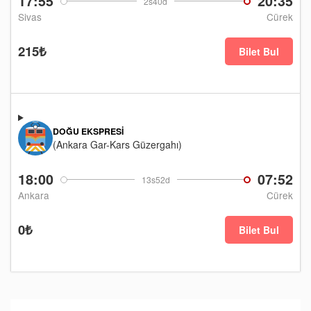
17:55
20:35
2s40d
Sivas
Cürek
215₺
Bilet Bul
DOĞU EKSPRESI
(Ankara Gar-Kars Güzergahı)
18:00
07:52
13s52d
Ankara
Cürek
0₺
Bilet Bul