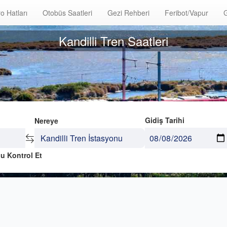
o Hatları
Otobüs Saatleri
Gezi Rehberi
Feribot/Vapur
G
Kandilli Tren Saatleri
Gidiş Tarihi
Nereye
u Kontrol Et