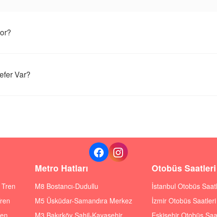
yor?
efer Var?
Metro Hatları
Otobüs Saatleri
ı Tren
M8 Bostancı-Dudullu
İstanbul Otobüs Saatl
Tren
M5 Üsküdar-Samandıra Merkez
İzmir Otobüs Saatleri
ren
M3 Bakırköy Sahil-Kayaşehir
Eskişehir Otobüs Saat