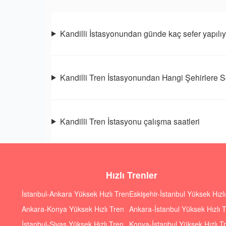
Kandilli İstasyonundan günde kaç sefer yapılı
Kandilli Tren İstasyonundan Hangi Şehirlere S
Kandilli Tren İstasyonu çalışma saatleri
Hızlı Trenler
İstanbul-Ankara Yüksek Hızlı Tren
Eskişehir-İstanbul Yüksek Hızl
Ankara-Konya Yüksek Hızlı Tren
Ankara-İstanbul Yüksek Hızlı 
İstanbul-Sivas Yüksek Hızlı Tren
Konya-İstanbul Yüksek Hızlı T