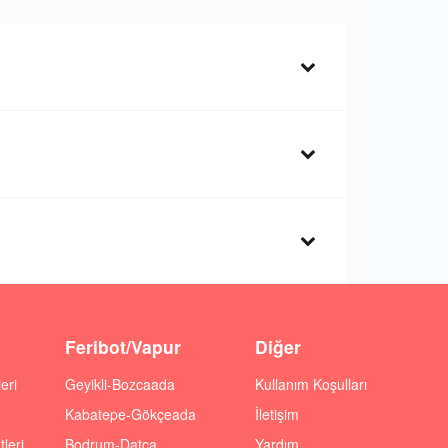
Feribot/Vapur
Diğer
eri
Geyikli-Bozcaada
Kullanım Koşulları
Kabatepe-Gökçeada
İletişim
leri
Bodrum-Datça
Yardım